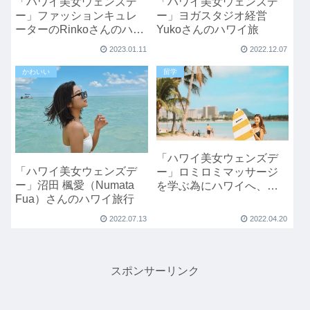
「ハワイ美女ウェンズデ
「ハワイ美女ウェンズデ
ー」ファッションキュレ
ー」ヨガスタジオ経営
ーターのRinkoさんのハワ
Yukoさんのハワイ旅
イライフ
2023.01.11
2022.12.07
かわいい
留学
「ハワイ美女ウェンズデ
「ハワイ美女ウェンズデ
ー」ロミロミマッサージ
ー」沼田 楓愛（Numata
を学ぶ為にハワイへ、
Fua）さんのハワイ旅行
Risaさんのハワイ留学ラ
イフ
2022.07.13
2022.04.20
スポンサーリンク