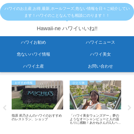
ハワイのお土産,お得,最新,ホールフーズ,危ない情報を日々ご紹介してい
ます！ハワイのことなんでも相談にのります！！
Hawaii-ne ハワイいいね!!
ハワイお勧め
ハワイニュース
危ないハワイ情報
ハワイ美女
ハワイ土産
お問い合わせ
おすすめ情報
ひとり旅
お
指原 莉乃さんのハワイのおすすめ
「ハワイ美女ウェンズデー」夢の
【2
転
のレストラン、ショップ
ようなオーシャンビューと人の温
セー
救助
もりに感動！あかねさんの1人ハワ
イ
イ滞在記
ス