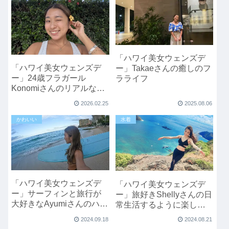
「ハワイ美女ウェンズデ
「ハワイ美女ウェンズデ
ー」Takaeさんの癒しのフ
ー」24歳フラガール
ラライフ
Konomiさんのリアルなハ
ワイ留学ライフ
2026.02.25
2025.08.06
かわいい
水着
「ハワイ美女ウェンズデ
「ハワイ美女ウェンズデ
ー」サーフィンと旅行が
ー」旅好きShellyさんの日
大好きなAyumiさんのハワ
常生活するように楽しむ
イ旅
ハワイ旅行
2024.09.18
2024.08.21