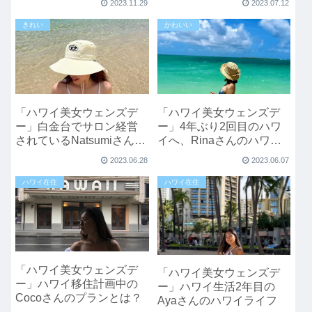
2023.11.29
2023.07.12
きれい
かわいい
「ハワイ美女ウェンズデ
「ハワイ美女ウェンズデ
ー」白金台でサロン経営
ー」4年ぶり2回目のハワ
されているNatsumiさんの
イへ、Rinaさんのハワイ
ハワイライフ
旅
2023.06.28
2023.06.07
ハワイ在住
ハワイ在住
「ハワイ美女ウェンズデ
「ハワイ美女ウェンズデ
ー」ハワイ移住計画中の
ー」ハワイ生活2年目の
Cocoさんのプランとは？
Ayaさんのハワイライフ