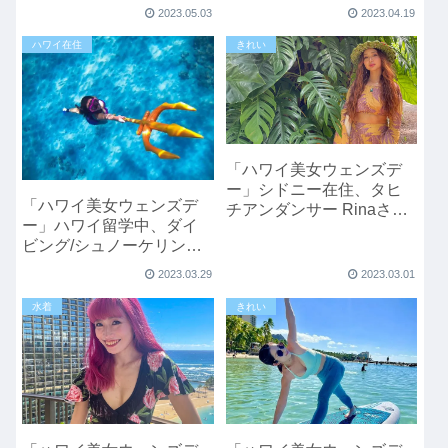
2023.05.03
2023.04.19
ハワイ在住
きれい
「ハワイ美女ウェンズデ
ー」シドニー在住、タヒ
「ハワイ美女ウェンズデ
チアンダンサー Rinaさん
ー」ハワイ留学中、ダイ
のハワイライフ
ビング/シュノーケリング
が趣味のRINさんのハワイ
2023.03.29
2023.03.01
ライフ
水着
きれい