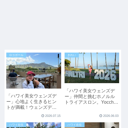
ロコガール
きれい
「ハワイ美女ウェンズデ
「ハワイ美女ウェンズデ
ー」仲間と挑むホノルル
ー」心地よく生きるヒン
トライアスロン。Yocchi
トが満載！ウェンズデー
さんのハワイライフ
スパ経営Canoさんの「リ
2026.07.15
2026.06.03
フレッシュ重視」なハワ
イの過ごし方
ハワイ在住
ハワイ在住