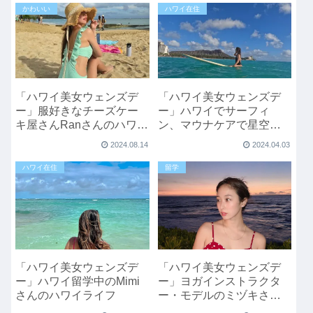
かわいい
ハワイ在住
「ハワイ美女ウェンズデ
「ハワイ美女ウェンズデ
ー」服好きなチーズケー
ー」ハワイでサーフィ
キ屋さんRanさんのハワイ
ン、マウナケアで星空
旅
を。Ayumiさんのハワイラ
2024.08.14
2024.04.03
イフ
ハワイ在住
留学
「ハワイ美女ウェンズデ
「ハワイ美女ウェンズデ
ー」ハワイ留学中のMimi
ー」ヨガインストラクタ
さんのハワイライフ
ー・モデルのミヅキさん
のハワイライフ