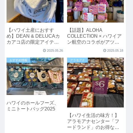
【ハワイ土産におすす
【話題】ALOHA
め】DEAN & DELUCAカ
COLLECTION × ハワイア
カアコ店の限定アイテム
ン航空のコラボがアツ
が可愛い！
い！ロゴだらけの限定ア
2025.05.26
2025.05.18
イテムに注目
おすすめ情報
アラモアナ
ハワイのホールフーズ、
ミニトートバッグ2025
【ハワイ生活の味方！】
アラモアナセンター「フ
ードランド」のお得な金