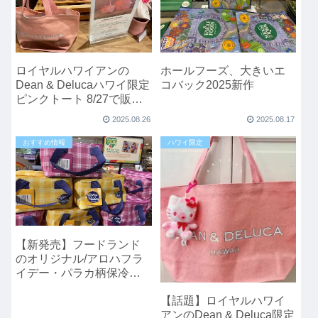
ロイヤルハワイアンの
ホールフーズ、大きいエ
Dean & Delucaハワイ限定
コバック2025新作
ピンクトート 8/27で販売
終了？
2025.08.26
2025.08.17
おすすめ情報
ハワイ限定
【新発売】フードランド
のオリジナル/アロハフラ
イデー・パラカ柄保冷バ
ッグが可愛すぎる！
【話題】ロイヤルハワイ
アンのDean & Deluca限定