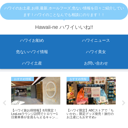
ハワイのお土産,お得,最新,ホールフーズ,危ない情報を日々ご紹介してい
ます！ハワイのことなんでも相談にのります！！
Hawaii-ne ハワイいいね!!
ハワイお勧め
ハワイニュース
危ないハワイ情報
ハワイ美女
ハワイ土産
お問い合わせ
おすすめ情報
おすすめ情報
お
メ
【ハワイ旅お得情報】8月限定！
【ハワイ限定】ABCストアで「ち
指原
LeaLeaラウンジ訪問でトロリー1
いかわ」限定グッズ発売！旅行の
の
タ
日乗車券が全員もらえるキャンペ
お土産にもおすすめ♪
ーン開催中