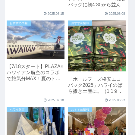
バッグに朝4:30から並んで
みた！
2025.08.15
2025.08.08
おすすめ情報
おすすめ情報
【7/18スタート】PLAZA×
ハワイアン航空のコラボ
で旅気分MAX！夏のトラ
「ホールフーズ格安エコ
ベルアイテムが勢ぞろい
バック2025」ハワイのば
ら撒き土産に。（1.1９ド
ル）
2025.07.18
2025.06.23
ハワイ限定
おすすめ情報