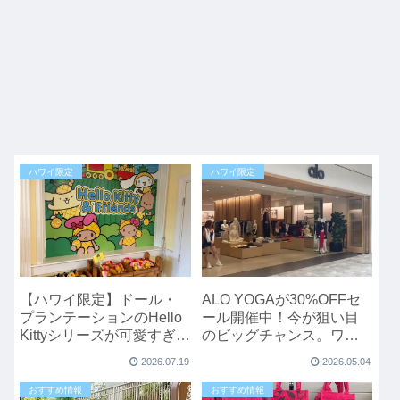
ハワイ限定
ハワイ限定
【ハワイ限定】ドール・
ALO YOGAが30%OFFセ
プランテーションのHello
ール開催中！今が狙い目
Kittyシリーズが可愛すぎ
のビッグチャンス。ワイ
る！キティ好きなら必見
キキにも店舗オープン予
2026.07.19
2026.05.04
のお土産
定
おすすめ情報
おすすめ情報