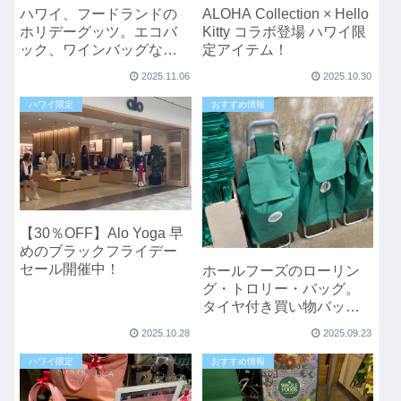
ハワイ、フードランドの
ALOHA Collection × Hello
ホリデーグッツ。エコバ
Kitty コラボ登場 ハワイ限
ック、ワインバッグなど
定アイテム！
など。
2025.11.06
2025.10.30
ハワイ限定
おすすめ情報
【30％OFF】Alo Yoga 早
めのブラックフライデー
セール開催中！
ホールフーズのローリン
グ・トロリー・バッグ。
タイヤ付き買い物バッ
グ。大容量＆楽に運べま
2025.10.28
2025.09.23
す。
ハワイ限定
おすすめ情報