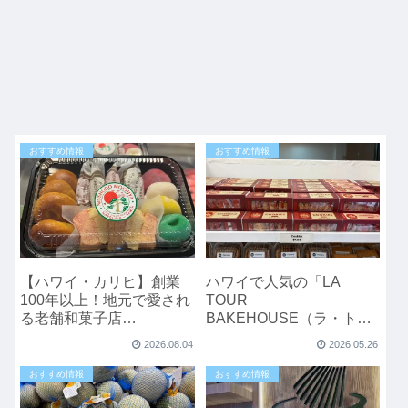
おすすめ情報
おすすめ情報
【ハワイ・カリヒ】創業
ハワイで人気の「LA
100年以上！地元で愛され
TOUR
る老舗和菓子店
BAKEHOUSE（ラ・トゥ
「Nisshodo Candy
ール・ベイクハウス）」
2026.08.04
2026.05.26
Store」
に行ってきました！42年
続くローカルベーカリー
おすすめ情報
おすすめ情報