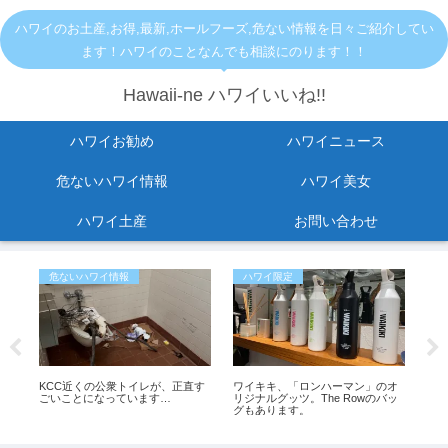
ハワイのお土産,お得,最新,ホールフーズ,危ない情報を日々ご紹介してい
ます！ハワイのことなんでも相談にのります！！
Hawaii-ne ハワイいいね!!
ハワイお勧め
ハワイニュース
危ないハワイ情報
ハワイ美女
ハワイ土産
お問い合わせ
危ないハワイ情報
ハワイ限定
お
一時
KCC近くの公衆トイレが、正直す
ワイキキ、「ロンハーマン」のオ
【2
た
ごいことになっています…
リジナルグッツ。The Rowのバッ
セー
グもあります。
イ
ス