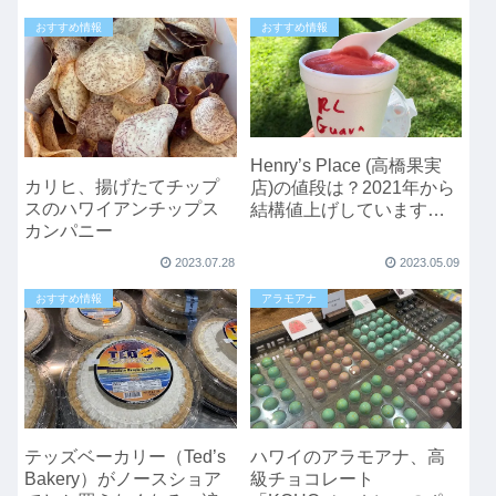
おすすめ情報
おすすめ情報
Henry’s Place (高橋果実
カリヒ、揚げたてチップ
店)の値段は？2021年から
スのハワイアンチップス
結構値上げしています
カンパニー
ね。
2023.07.28
2023.05.09
おすすめ情報
アラモアナ
テッズベーカリー（Ted’s
ハワイのアラモアナ、高
Bakery）がノースショア
級チョコレート