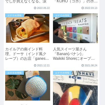
でしか買えなくなる。涙
「KOHO（コホ）」のポッ
プアップショップ
2022.05.22
2022.03.13
おすすめ情報
おすすめ情報
カイルアの南インド料
人気スイーツ屋さん
理、ドーサ（インド風ク
「Banan(バナン)」
レープ）のお店「ganesh
Waikiki Shoreにオープン
dosa」
しています
2021.12.21
2021.08.24
おすすめ情報
おすすめ情報