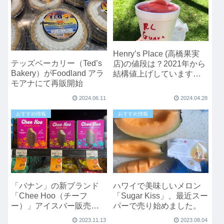
Henry’s Place (高橋果実
テッズベーカリー（Ted’s
店)の値段は？2021年から
Bakery）がFoodland アラ
結構値上げしています
モアナにて再販開始
ね。2024年の値段は？
2024.06.11
2024.04.28
おすすめ情報
おすすめ情報
「バナン」の新ブランド
ハワイで美味しいメロン
「Chee Hoo（チーフ
「Sugar Kiss」、最近スー
ー）」アイスバー販売開
パーで売り始めました。
始
2023.11.13
2023.08.04