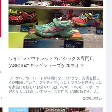
ワイケレアウトレットのアシックス専門店
(ASICS)のキッヅシューズが25％オフ
ワ
ワイケレアウトレットが綺麗になっています。お店も新し
くOPENしていて、アクティブな人にもブランド好きな人に
も家族にも嬉しいお店がいっぱいです。中でも、スポーツ
好きな人には嬉しいアシックス専門店（ASICS)です。入り
口は、エアコンのためか...
27
2016.03.27
おすすめ情報