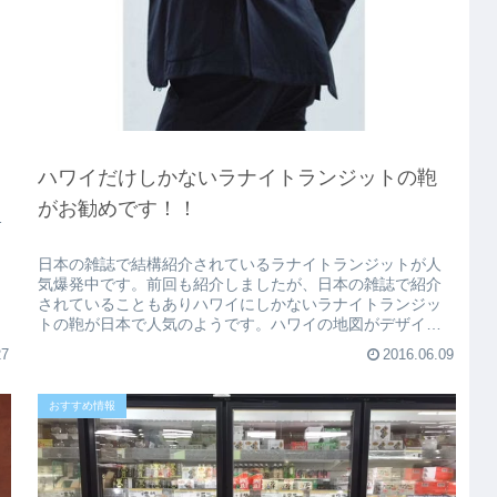
っ
ハワイだけしかないラナイトランジットの鞄
がお勧めです！！
ー
日本の雑誌で結構紹介されているラナイトランジットが人
気爆発中です。前回も紹介しましたが、日本の雑誌で紹介
されていることもありハワイにしかないラナイトランジッ
トの鞄が日本で人気のようです。ハワイの地図がデザイン
されていて、いつでもハワイを感じ...
27
2016.06.09
おすすめ情報