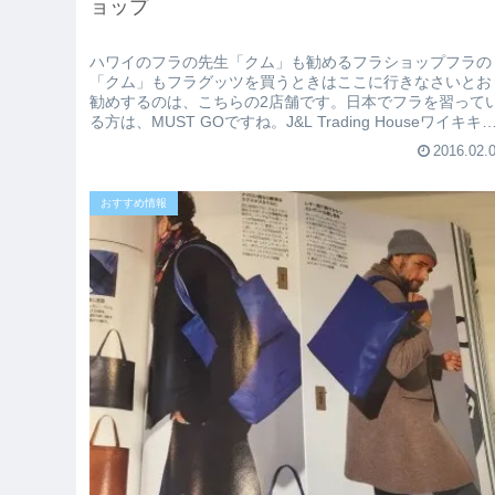
ョップ
ハワイのフラの先生「クム」も勧めるフラショップフラの
「クム」もフラグッツを買うときはここに行きなさいとお
勧めするのは、こちらの2店舗です。日本でフラを習って
る方は、MUST GOですね。J&L Trading Houseワイキキ
ら車で1...
2016.02.
おすすめ情報