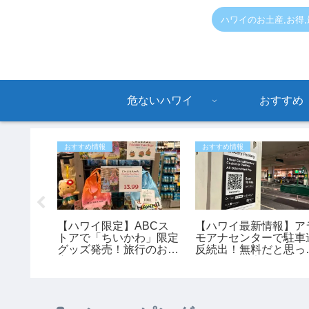
ハワイのお土産,お得
危ないハワイ
おすすめ
おすすめ情報
おすすめ情報
ハワイ旅
【ハワイ限定】ABCス
【ハワイ最新情報】ア
寄生虫
トアで「ちいかわ」限定
モアナセンターで駐車
ラ症」が
グッズ発売！旅行のお土
反続出！無料だと思っ
流行 レ
産にもおすすめ♪
停めると最大150ドル
可能性も
罰金も