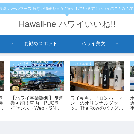
,最新,ホールフーズ,危ない情報を日々ご紹介しています！ハワイのことなん
Hawaii-ne ハワイいいね!!
お勧めスポット
ハワイ美女
ハワイ情報
おすすめ情報
ラ
【ハワイ事業譲渡】即営
ワイキキ、「ロンハーマ
違
業可能！車両・PUCラ
ン」のオリジナルグッ
て
イセンス・Web・SNS
ツ。The Rowのバッグも
の
付きのプライベートツア
あります。
ー会社