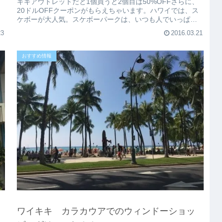
キキアウトレットだと1個買うと2個目は50%OFFさらに、
20ドルOFFクーポンがもらえちゃいます。ハワイでは、ス
ケボーが大人気。スケボーパークは、いつも人でいっぱい
だし、普通に学校に...
23
2016.03.21
おすすめ情報
ワイキキ カラカウアでのウィンドーショッ