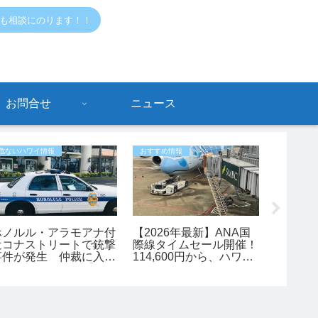
でも相談にのります！！
お問合せ
ニュース
危ないハワイ情報
おすすめ情報
おすすめ情
ホノルル・アラモアナ付
【2026年最新】ANA国
ワイキ
近コナストリートで銃撃
際線タイムセール開催！
を入れ
事件が発生 仲裁に入っ
114,600円から、ハワイ
た45歳男性が負傷【ハ
旅行がお得に予約できる
ワイ最新ニュース】
チャンス