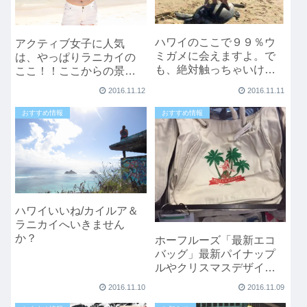
ハワイのここで９９％ウ
アクティブ女子に人気
ミガメに会えますよ。で
は、やっぱりラニカイの
も、絶対触っちゃいけま
ここ！！ここからの景色
せんよ！！
は最高すぎです。
2016.11.12
2016.11.11
おすすめ情報
おすすめ情報
ハワイいいね/カイルア＆
ラニカイへいきません
か？
ホーフルーズ「最新エコ
バッグ」最新パイナップ
ルやクリスマスデザイン
あり！！
2016.11.10
2016.11.09