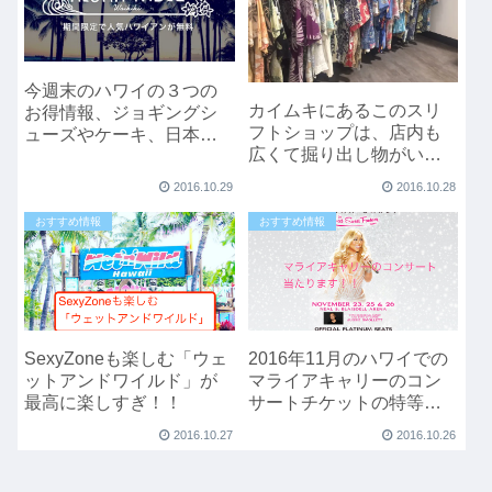
今週末のハワイの３つの
カイムキにあるこのスリ
お得情報、ジョギングシ
フトショップは、店内も
ューズやケーキ、日本で
広くて掘り出し物がいっ
ハワイのビール無料な
ぱい。
ど。
2016.10.29
2016.10.28
おすすめ情報
おすすめ情報
SexyZoneも楽しむ「ウェ
2016年11月のハワイでの
ットアンドワイルド」が
マライアキャリーのコン
最高に楽しすぎ！！
サートチケットの特等席
が当たります。当たらな
2016.10.27
2016.10.26
くてもファンなら絶対に
日本のコンサートよりオ
ススメですよ。