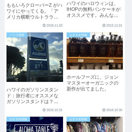
ハワイのハロウィンは、
ももいろクローバーZ がハ
IHOPの無料パンケーキが
ワイにやってくる。「ア
オススメです。みんなで
メリカ横断ウルトラライ
怖い顔のパンケーキを作
ブ」
2016.11.02
2016.11.01
っちゃおう！！
ハワイ情報
おすすめ情報
ホールフーズに、ジョン
マスターオーガニックの
新作が出てました。
ハワイのガソリンスタン
ド：旅行者にオススメな
ガソリンスタンドは？ガ
ソリンの入れ方は？
2016.10.31
2016.10.30
おすすめ情報
おすすめ情報