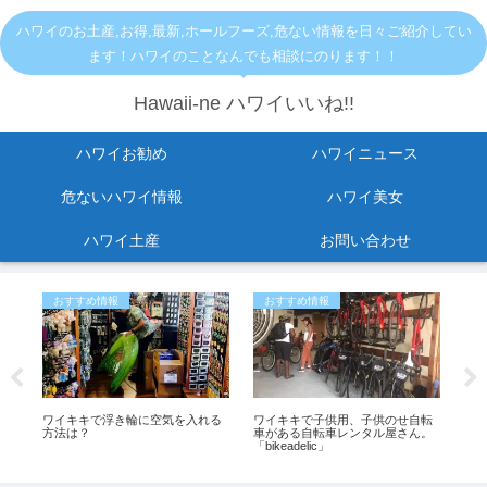
ハワイのお土産,お得,最新,ホールフーズ,危ない情報を日々ご紹介してい
ます！ハワイのことなんでも相談にのります！！
Hawaii-ne ハワイいいね!!
ハワイお勧め
ハワイニュース
危ないハワイ情報
ハワイ美女
ハワイ土産
お問い合わせ
おすすめ情報
おすすめ情報
危
ノ
ワイキキで浮き輪に空気を入れる
ワイキキで子供用、子供のせ自転
KC
い
方法は？
車がある自転車レンタル屋さん。
ご
」
「bikeadelic」