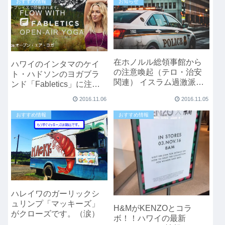
おすすめ情報
お知らせ
在ホノルル総領事館から
ハワイのインタマのケイ
の注意喚起（テロ・治安
ト・ハドソンのヨガブラ
関連） イスラム過激派組
ンド「Fabletics」に注
織「ＩＳＩＬ（イラクと
目。無料ヨガクラスもあ
2016.11.06
2016.11.05
レバントのイスラム国」
るよ。
指導者の声明発出に伴う
おすすめ情報
おすすめ情報
注意喚起
ハレイワのガーリックシ
ュリンプ「マッキーズ」
H&MがKENZOとコラ
がクローズです。（涙）
ボ！！ハワイの最新