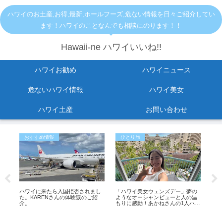
ハワイのお土産,お得,最新,ホールフーズ,危ない情報を日々ご紹介してい
ます！ハワイのことなんでも相談にのります！！
Hawaii-ne ハワイいいね!!
ハワイお勧め
ハワイニュース
危ないハワイ情報
ハワイ美女
ハワイ土産
お問い合わせ
おすすめ情報
ひとり旅
ハ
イム
ハワイに来たら入国拒否されまし
「ハワイ美女ウェンズデー」夢の
【ハ
ハワ
た。KARENさんの体験談のご紹
ようなオーシャンビューと人の温
ー
ン
介。
もりに感動！あかねさんの1人ハワ
味
イ滞在記
シ