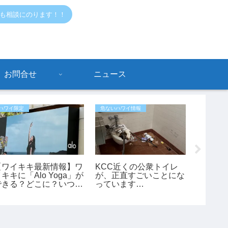
でも相談にのります！！
お問合せ
ニュース
ハワイ限定
危ないハワイ情報
おすすめ情
【ワイキキ最新情報】ワ
KCC近くの公衆トイレ
【ハワ
キキに「Alo Yoga」が
が、正直すごいことにな
マホ禁
できる？どこに？いつで
っています…
月3日
きる？
スクー
も変更