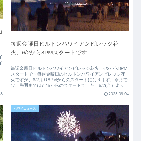
i
毎週金曜日ヒルトンハワイアンビレッジ花
火、6/2から8PMスタートです
イ
イ
毎週金曜日ヒルトンハワイアンビレッジ花火、6/2から8PM
スタートです毎週金曜日のヒルトンハワイアンビレッジ花
火ですが、6/2より8PMからのスタートになります。今まで
は、先週までは7:45からのスタートでした、6/2(金）より
8PMになっ...
08
2023.06.04
ハワイニュース