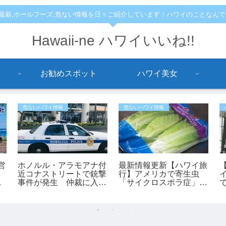
,最新,ホールフーズ,危ない情報を日々ご紹介しています！ハワイのことなん
Hawaii-ne ハワイいいね!!
お勧めスポット
ハワイ美女
危ないハワイ情報
危ないハワイ情報
営
ホノルル・アラモアナ付
最新情報更新【ハワイ旅
近コナストリートで銃撃
行】アメリカで寄生虫
イ
事件が発生 仲裁に入っ
「サイクロスポラ症」が
ア
た45歳男性が負傷【ハ
過去最大規模の流行 レ
ワイ最新ニュース】
タスが感染源の可能性も