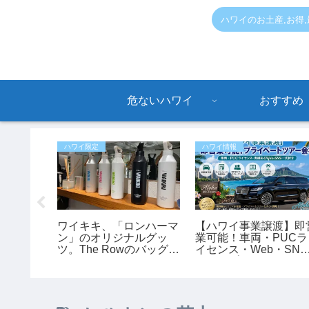
ハワイのお土産,お得
危ないハワイ
おすすめ
ハワイ限定
ハワイ情報
ABCス
ワイキキ、「ロンハーマ
【ハワイ事業譲渡】即
わ」限定
ン」のオリジナルグッ
業可能！車両・PUCラ
行のお土
ツ。The Rowのバッグも
イセンス・Web・SNS
♪
あります。
付きのプライベートツ
ー会社