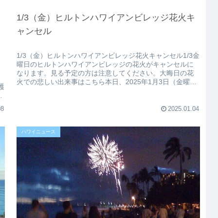
1/3（金）ヒルトンハワイアンビレッジ花火キ
ャンセル
1/3（金）ヒルトンハワイアンビレッジ花火キャンセル1/3金
曜日のヒルトンハワイアンビレッジの花火がキャンセルに
なります。見る予定の方は注意してください。大晦日の花
く
火での悲しい出来事はこちら本日、2025年1月3日（金曜
護
日）の夜に予定されて...
て
08
2025.01.04
ハワイニュース