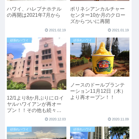
ハワイ、ハレプナホテル
ポリネシアンカルチャー
の再開は2021年7月から
センター10か月のクロー
ズからついに再開
2021.02.19
2021.01.19
頑張れハワイ
頑張れハワイ
ノースのドールプランテ
ーション11月12日（木）
より再オープン！！
12/1より8か月ぶりにロイ
ヤルハワイアンが再オー
プン！！その他も続々と
営業再開
2020.12.03
2020.11.09
頑張れハワイ
頑張れハワイ