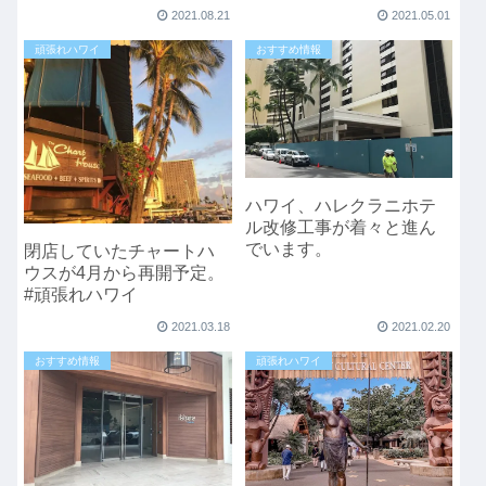
プールもきれいに？
2021.08.21
2021.05.01
頑張れハワイ
おすすめ情報
ハワイ、ハレクラニホテ
ル改修工事が着々と進ん
でいます。
閉店していたチャートハ
ウスが4月から再開予定。
#頑張れハワイ
2021.03.18
2021.02.20
おすすめ情報
頑張れハワイ