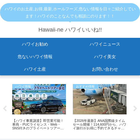
ハワイのお土産,お得,最新,ホールフーズ,危ない情報を日々ご紹介してい
ます！ハワイのことなんでも相談にのります！！
Hawaii-ne ハワイいいね!!
ハワイお勧め
ハワイニュース
危ないハワイ情報
ハワイ美女
ハワイ土産
お問い合わせ
ハワイ情報
おすすめ情報
お
直す
【ハワイ事業譲渡】即営業可能！
【2026年最新】ANA国際線タイム
ワ
車両・PUCライセンス・Web・
セール開催！114,600円から、ハワ
車
SNS付きのプライベートツアー会
イ旅行がお得に予約できるチャン
「bi
社
ス