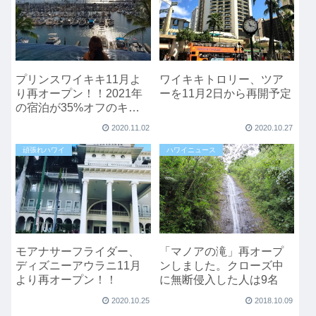
プリンスワイキキ11月よ
ワイキキトロリー、ツア
り再オープン！！2021年
ーを11月2日から再開予定
の宿泊が35%オフのキャ
ンペーン
2020.11.02
2020.10.27
頑張れハワイ
ハワイニュース
モアナサーフライダー、
「マノアの滝」再オープ
ディズニーアウラニ11月
ンしました。クローズ中
より再オープン！！
に無断侵入した人は9名
2020.10.25
2018.10.09