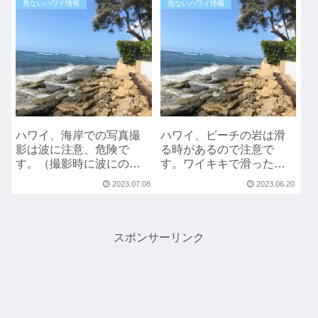
危ないハワイ情報
危ないハワイ情報
ハワイ、海岸での写真撮
ハワイ、ビーチの岩は滑
影は波に注意、危険で
る時があるので注意で
す。（撮影時に波にのま
す。ワイキキで滑った動
れる動画）
画。
2023.07.08
2023.06.20
スポンサーリンク