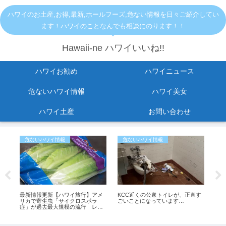
ハワイのお土産,お得,最新,ホールフーズ,危ない情報を日々ご紹介してい
ます！ハワイのことなんでも相談にのります！！
Hawaii-ne ハワイいいね!!
ハワイお勧め
ハワイニュース
危ないハワイ情報
ハワイ美女
ハワイ土産
お問い合わせ
危ないハワイ情報
危ないハワイ情報
お
セ
最新情報更新【ハワイ旅行】アメ
KCC近くの公衆トイレが、正直す
【
と
リカで寄生虫「サイクロスポラ
ごいことになっています…
ルー
罰金
症」が過去最大規模の流行 レタ
席
スが感染源の可能性も
更