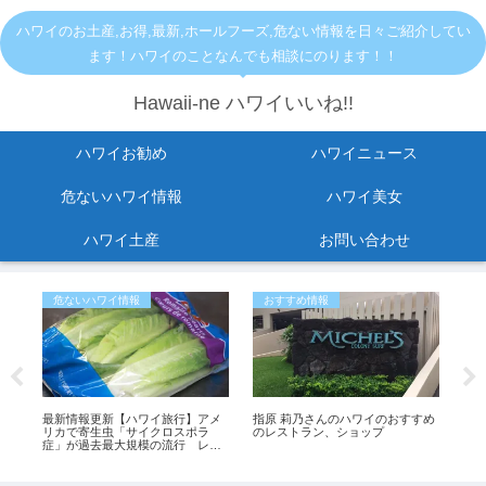
ハワイのお土産,お得,最新,ホールフーズ,危ない情報を日々ご紹介してい
ます！ハワイのことなんでも相談にのります！！
Hawaii-ne ハワイいいね!!
ハワイお勧め
ハワイニュース
危ないハワイ情報
ハワイ美女
ハワイ土産
お問い合わせ
危ないハワイ情報
おすすめ情報
危
ス
最新情報更新【ハワイ旅行】アメ
指原 莉乃さんのハワイのおすすめ
ハ
裁
リカで寄生虫「サイクロスポラ
のレストラン、ショップ
た。
ワイ
症」が過去最大規模の流行 レタ
介
スが感染源の可能性も