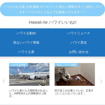
ハワイのお土産,お得,最新,ホールフーズ,危ない情報を日々ご紹介してい
ます！ハワイのことなんでも相談にのります！！
Hawaii-ne ハワイいいね!!
ハワイお勧め
ハワイニュース
危ないハワイ情報
ハワイ美女
ハワイ土産
お問い合わせ
おすすめ情報
危ないハワイ情報
危
に
ハワイに来たら入国拒否されまし
KCC近くの公衆トイレが、正直す
【
？
た。KARENさんの体験談のご紹
ごいことになっています…
イ
介。
落 
（