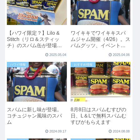
【ハワイ限定？】Lilo &
ワイキキでワイキキスパ
Stitch（リロ＆スティッ
ムジャム開催（4/26）。ス
チ）のスパム缶が登場♡
パムグッツ、イベントあ
全3種類の可愛いデザイ
り
2025.05.04
2025.04.06
ン！
ハワイ情報
おすすめ情報
スパムに新し味が登場。
8月8日はスパムむすびの
コチュジャン風味のスパ
日、L＆Lで無料スパムむ
ム
すびがもらえます
2024.09.17
2024.08.08