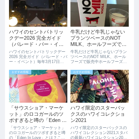
ハワイのセントパトリッ
牛乳だけど牛乳じゃない
クデー2026 完全ガイド
プランツベースのNOT
（パレード・バー・イベ
MILK、ホールフーズで販
ント）
売中
ハワイのセントパトリックデー
牛乳だけど牛乳じゃないプラン
2026 完全ガイド（パレード・バ
ツベースのNOT MILK、ホール
ー・イベント）毎年3月17日は
フーズで販売中ホールフーズに
アイルランドのお祭りセントパ
牛乳ではない、植物性のミルク
トリックデーです。アメリカで
「NOT MILK」が販売されてい
おすすめ情報
おすすめ情報
は大きなイベントとして知ら
ます。アメリカでは牛乳の代替
れ、ハワイでもパレードやバー
えとして、アーモンドミルクや
イベントなど様々なイベントが
ソイミルクなどが多く販売され
開催されま...
てい...
「サウスショア・マーケ
ハワイ限定のスターバッ
ット」のロコガールのツ
クスのハワイコレクショ
ボすぎると噂の「Eden In
ン2021
Love」とは？
「サウスショア・マーケット」
ハワイ限定のスターバックスの
のロコガールのツボすぎると噂
ハワイコレクション2021スタバ
の「Eden In Love」とは？ここ
の最新ハワイコレクション2021