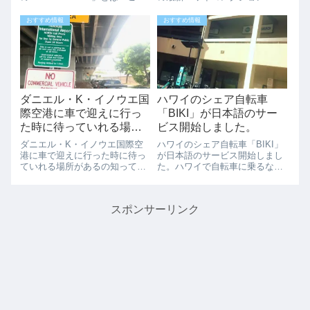
「Eden In Love」の雑貨や洋服
のご紹介です。カップやボトル
は、ロコガールに大人気なんで
以外でもスタバのハワイ限定
おすすめ情報
おすすめ情報
す。毎月LAで買い付けていると
（ハワイコレクション）がでて
いう最新の雑貨や洋服はどれも
いますね、ALOHAのロゴの紫ポ
ハワイにマッチした...
ーチ（16.95ドル）、HAEAI...
ダニエル・K・イノウエ国
ハワイのシェア自転車
際空港に車で迎えに行っ
「BIKI」が日本語のサー
た時に待っていれる場所
ビス開始しました。
があるの知っていました
ダニエル・K・イノウエ国際空
ハワイのシェア自転車「BIKI」
か？
港に車で迎えに行った時に待っ
が日本語のサービス開始しまし
ていれる場所があるの知ってい
た。ハワイで自転車に乗るなら
ましたか？ハワイで空港にお友
BIKIが今一番人気です。ハワイ
達や日本からの出張者を迎えに
在住者は通勤などに使っている
行くことって結構多くあります
人も多く、BIKIの利用者数もど
スポンサーリンク
よね。空港の有料駐車場に止め
んどんと増えているようです。
て出口で待っているのもいいで
BIKIの利用エリアも、ダウン
すが、出口で迎え...
タ...