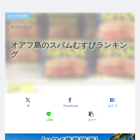
おすすめ情報
2022.07.01
オアフ島のスパムむすびランキン
グ
X
Facebook
はてブ
LINE
コピー