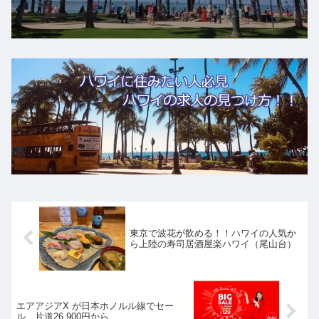
東京で波花が飲める！！ハワイの人気か
ら上陸の寿司居酒屋楽ハワイ（尾山台）
エアアジアX が日本ホノルル線でセー
ル 片道26,900円から