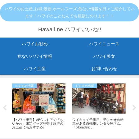
ハワイのお土産,お得,最新,ホールフーズ,危ない情報を日々ご紹介してい
ます！ハワイのことなんでも相談にのります！！
Hawaii-ne ハワイいいね!!
ハワイお勧め
ハワイニュース
危ないハワイ情報
ハワイ美女
ハワイ土産
お問い合わせ
おすすめ情報
おすすめ情報
お
メ
【ハワイ限定】ABCストアで「ち
ワイキキで子供用、子供のせ自転
【2
いかわ」限定グッズ発売！旅行の
車がある自転車レンタル屋さん。
セー
タ
お土産にもおすすめ♪
「bikeadelic」
イ
ス