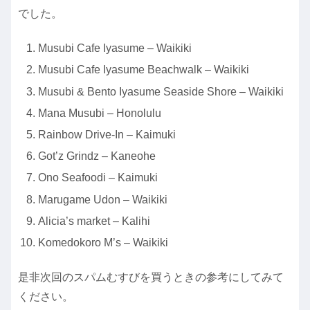
でした。
Musubi Cafe Iyasume – Waikiki
Musubi Cafe Iyasume Beachwalk – Waikiki
Musubi & Bento Iyasume Seaside Shore – Waikiki
Mana Musubi – Honolulu
Rainbow Drive-In – Kaimuki
Got’z Grindz – Kaneohe
Ono Seafoodi – Kaimuki
Marugame Udon – Waikiki
Alicia’s market – Kalihi
Komedokoro M’s – Waikiki
是非次回のスパムむすびを買うときの参考にしてみて
ください。