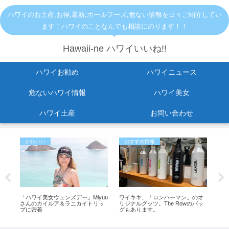
ハワイのお土産,お得,最新,ホールフーズ,危ない情報を日々ご紹介してい
ます！ハワイのことなんでも相談にのります！！
Hawaii-ne ハワイいいね!!
ハワイお勧め
ハワイニュース
危ないハワイ情報
ハワイ美女
ハワイ土産
お問い合わせ
かわいい
おすすめ情報
お
に
「ハワイ美女ウェンズデー」Miyuu
ワイキキ、「ロンハーマン」のオ
【
？
さんのカイルア＆ラニカイトリッ
リジナルグッツ。The Rowのバッ
ン
プに密着
グもあります。
思っ
も