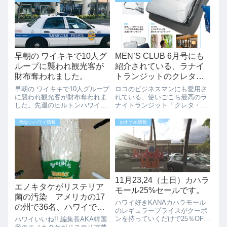
早朝の ワイキキで10人グ
MEN’S CLUB 6月号にも
ループに襲われ観光客が
紹介されている、ラナイ
財布奪われました。
トランジットのクレタ・
トラベラーがお勧めな理
早朝の ワイキキで10人グループ
ロコのビジネスマンにも愛用さ
由。ハワイで980ドルがな
に襲われ観光客が財布奪われま
れている、使いごこち最高のラ
した。先週のヒルトンハワイア
ナイトランジット「クレタ・ト
んと日本では、18万円に
ンビレッジワイキキビーチリゾ
ラベラー」がお勧めです。理由
なります！！
ートの早朝での暴行事件に続
その１：ハワイでしか手に入ら
危ないハワイ情報
おすすめ情報
き、またワイキキでも早朝に暴
ない。理由その２：ハワイのロ
行事件が発生しました。今回の
ゴがなんともおしゃれ。理由そ
事件は、ワイキキの中心のアウ
の３：ビジネスにもアウトドア
トリガーワイキ...
にもぴったりマッ...
11月23,24（土日）カハラ
エノキタケがリステリア
モール25%セールです。
菌の汚染 アメリカの17
ハワイ好きKANAカハラモール
の州で36名、ハワイでも1
のレギュラープライスがクーポ
名死亡。破棄して消毒
ンを持っていくだけで25％OFF
ハワイいいね!! 編集長AKA韓国
になるなんてちょっと嬉しいで