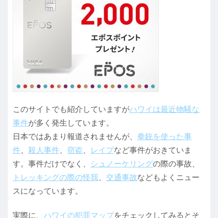
このサイトでも紹介していますが
ハワイは最近物騒な
事件
が多く発生しています。
日本ではあまり報道されませんが、
拳銃を使った事
件
、
殺人事件
、
窃盗
、
レイプ
など事件がおきていま
す。事件だけでなく、
シュノーケリング
の際の事故、
トレッキングの際の怪我
、
交通事故
などもよくニュー
スになっています。
実際に、
ハワイの犯罪マップ
をチェックしてみるとそ