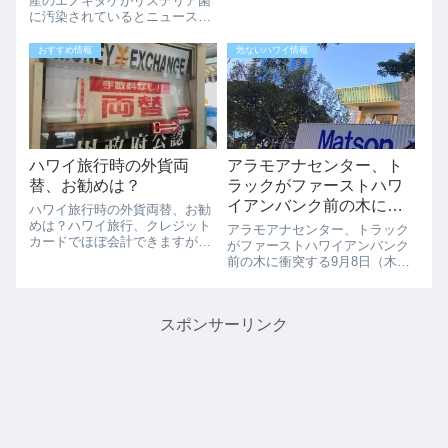
を！！
産のエノキタケがリステリア菌
すね。11月23,24（土日）カハ
に汚染されているとニュースが
ラモール25%セールです。カハ
ありました。購入されている方
ラモール好きには嬉しい２５％
は破棄してください。エノキタ
おすすめ情報
危ないハワイ情報
オフイベントです。普段は安く
ケがリステリア菌の汚染 アメ
な...
リカの17の州で36名、ハワイで
も1名死亡。破棄して消毒
を！！韓国...
ハワイ旅行時の外貨両
アラモアナセンター、ト
替、お勧めは？
ラックがファーストハワ
イアンバンク前の木に衝
ハワイ旅行時の外貨両替、お勧
突する
めは？ハワイ旅行、クレジット
アラモアナセンター、トラック
カードでほぼ会計できますが、
がファーストハワイアンバンク
ホテルでのチップ、タクシーで
前の木に衝突する9月8日（木）
のチップ、ファーマーズマーケ
の夕方5時ごろ、アラモアナシ
ットでの買い物など現金はある
ョッピングセンター前のファー
程度必要ですね。そんな時に、
ストハワイアンバンクの前の木
欠かせない外貨両替ですが、ど
スポンサーリンク
にMATSONのトレックが衝突し
こで両替をするか...
木が倒れる事故がありました。
トラックの...