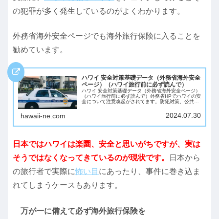
の犯罪が多く発生しているのがよくわかります。
外務省海外安全ページでも海外旅行保険に入ることを
勧めています。
ハワイ 安全対策基礎データ（外務省海外安全
ページ）（ハワイ旅行前に必ず読んで）
ハワイ 安全対策基礎データ（外務省海外安全ページ）
（ハワイ旅行前に必ず読んで）外務省HPでハワイの安
全について注意喚起がされてます。防犯対策、公共の
場所での飲酒は禁止、ハワイ州の医療費は極めて高
額、などなどハワイ旅行の際は必ず目を通しておき...
2024.07.30
hawaii-ne.com
日本ではハワイは楽園、安全と思いがちですが、実は
そうではなくなってきているのが現状です。
日本から
の旅行者で実際に
怖い目
にあったり、事件に巻き込ま
れてしまうケースもあります。
万が一に備えて必ず海外旅行保険を