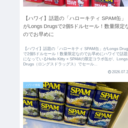
【ハワイ】話題の「ハローキティ SPAM缶」
がLongs Drugsで2個5ドルセール！数量限定
のでお早めに
【ハワイ】話題の「ハローキティ SPAM缶」がLongs Drug
で2個5ドルセール！数量限定なのでお早めにハワイで話題
になっているHello Kitty × SPAMの限定コラボ缶が、Longs
Drugs（ロングスドラッグス）でセール...
2026.07.
ハワイ情報