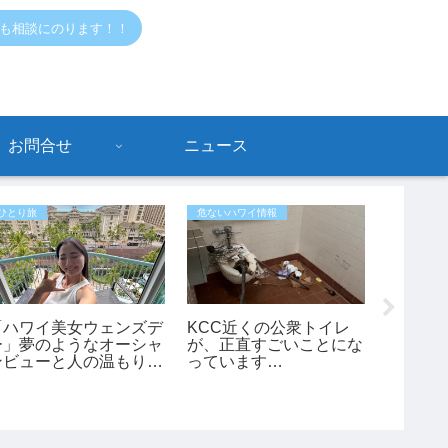
でも相談にのります！！
お問合せ
ニュース
ひとり旅
危ないハワイ情報
ハワイニュ
「ハワイ美女ウェンズデ
KCC近くの公衆トイレ
ー」夢のようなオーシャ
が、正直すごいことにな
【ハワ
ンビューと人の温もりに
っています…
ヌード
感動！あかねさんの1人
メン」
ハワイ滞在記
レルギ