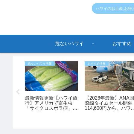
ハワイのお土産,お得
危ないハワイ
おすすめ
危ないハワイ情報
おすすめ情報
情報】8
最新情報更新【ハワイ旅
【2026年最新】ANA
aラウン
行】アメリカで寄生虫
際線タイムセール開催
ー1日乗
「サイクロスポラ症」が
114,600円から、ハワ
えるキャ
過去最大規模の流行 レ
旅行がお得に予約でき
タスが感染源の可能性も
チャンス