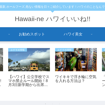
,最新,ホールフーズ,危ない情報を日々ご紹介しています！ハワイのことなん
Hawaii-ne ハワイいいね!!
お勧めスポット
ハワイ美女
おすすめ情報
おすすめ情報
国
【ハワイ】公立学校でス
ワイキキで浮き輪に空気
！
マホ禁止ルール開始！8
を入れる方法は？
イ
月3日新学期から出席・
る
スクールバス・給食制度
も変更