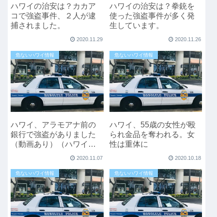
ハワイの治安は？カカア
ハワイの治安は？拳銃を
コで強盗事件、２人が逮
使った強盗事件が多く発
捕されました。
生しています。
2020.11.29
2020.11.26
危ないハワイ情報
危ないハワイ情報
ハワイ、アラモアナ前の
ハワイ、55歳の女性が殴
銀行で強盗がありました
られ金品を奪われる。女
（動画あり）（ハワイの
性は重体に
治安が心配）
2020.11.07
2020.10.18
危ないハワイ情報
危ないハワイ情報