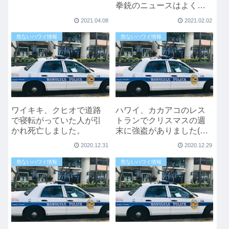
拳銃のニュースはよくあ
ります
2021.04.08
2021.02.02
危ないハワイ情報
危ないハワイ情報
ワイキキ、クヒオで道路
ハワイ、カカアコのレス
で寝転がっていた人が引
トランでクリスマスの週
かれ死亡しました。
末に強盗がありました(動
画あり)
2020.12.31
2020.12.29
危ないハワイ情報
危ないハワイ情報