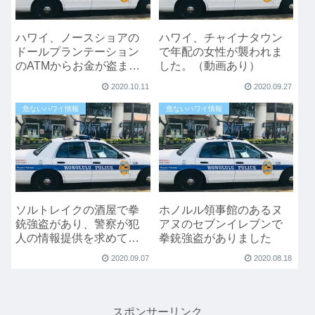
ハワイ、ノースショアの
ハワイ、チャイナタウン
ドールプランテーション
で年配の女性が襲われま
のATMからお金が盗まれ
した。（動画あり）
る
2020.10.11
2020.09.27
危ないハワイ情報
危ないハワイ情報
ソルトレイクの酒屋で拳
ホノルル領事館のあるヌ
銃強盗があり、警察が犯
アヌのセブンイレブンで
人の情報提供を求めてい
拳銃強盗がありました
ます。
2020.09.07
2020.08.18
スポンサーリンク