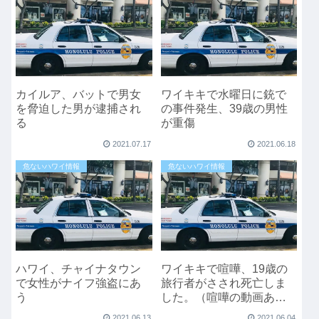
カイルア、バットで男女
ワイキキで水曜日に銃で
を脅迫した男が逮捕され
の事件発生、39歳の男性
る
が重傷
2021.07.17
2021.06.18
危ないハワイ情報
危ないハワイ情報
ハワイ、チャイナタウン
ワイキキで喧嘩、19歳の
で女性がナイフ強盗にあ
旅行者がさされ死亡しま
う
した。（喧嘩の動画あ
り）
2021.06.13
2021.06.04