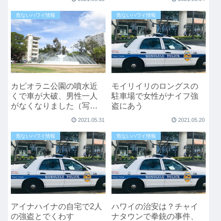
危ないハワイ情報
危ないハワイ情報
カピオラニ公園の噴水近
モイリイリのロングスの
くで車が大破、男性一人
駐車場で女性がナイフ強
がなくなりました（写真
盗にあう
あり）
2021.05.31
2021.05.20
危ないハワイ情報
危ないハワイ情報
アイナハイナの自宅で2人
ハワイの治安は？チャイ
の強盗とでくわす
ナタウンで拳銃の事件、