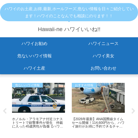
ハワイのお土産,お得,最新,ホールフーズ,危ない情報を日々ご紹介してい
ます！ハワイのことなんでも相談にのります！！
Hawaii-ne ハワイいいね!!
ハワイお勧め
ハワイニュース
危ないハワイ情報
ハワイ美女
ハワイ土産
お問い合わせ
危ないハワイ情報
おすすめ情報
お
ホノルル・アラモアナ付近コナス
【2026年最新】ANA国際線タイム
ハ
トリートで銃撃事件が発生 仲裁
セール開催！114,600円から、ハワ
た。
に入った45歳男性が負傷【ハワイ
イ旅行がお得に予約できるチャン
介
ル
最新ニュース】
ス