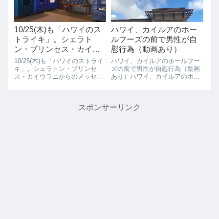
場所で2...
10/25(木)も「ハワイのス
ハワイ、カイルアのホー
トライキ」。シェラト
ルフーズの前で男性が自
ン・プリンセス・カイウ
慰行為（動画あり）
ラニからのメッセージ＆
10/25(木)も「ハワイのストライ
ハワイ、カイルアのホールフー
実際に宿泊された方の体
キ」。シェラトン・プリンセ
ズの前で男性が自慰行為（動画
ス・カイウラニからのメッセー
あり）ハワイ、カイルアのホー
験談
ジ＆実際に宿泊された方の体験
ルフーズの前で女の子に対して
談10/25(木）もストライキは相
自慰行為している男性の動画が
変わらず続いています。朝早く
アップされました。男は、走っ
スポンサーリンク
から、夜は10時近くまでストラ
て逃げましたが、撮影者は警察
イキが行われていて、対象ホテ
に通報し報告書を提出したとの
ル...
ことです。危ない...