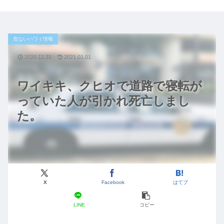
危ないハワイ情報
2020.12.31
2021.01.01
ワイキキ、クヒオで道路で寝転が
っていた人が引かれ死亡しまし
た。
X
Facebook
はてブ
LINE
コピー