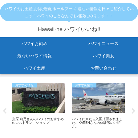
ハワイのお土産,お得,最新,ホールフーズ,危ない情報を日々ご紹介してい
ます！ハワイのことなんでも相談にのります！！
Hawaii-ne ハワイいいね!!
ハワイお勧め
ハワイニュース
危ないハワイ情報
ハワイ美女
ハワイ土産
お問い合わせ
おすすめ情報
おすすめ情報
お
ち
指原 莉乃さんのハワイのおすすめ
ハワイに来たら入国拒否されまし
ワ
の
のレストラン、ショップ
た。KARENさんの体験談のご紹
車
介。
「bi