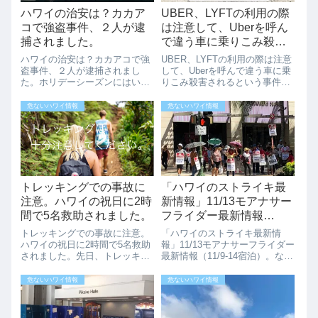
ハワイの治安は？カカア
UBER、LYFTの利用の際
コで強盗事件、２人が逮
は注意して、Uberを呼ん
捕されました。
で違う車に乗りこみ殺害
されるという事件が発生
ハワイの治安は？カカアコで強
UBER、LYFTの利用の際は注意
しました。
盗事件、２人が逮捕されまし
して、Uberを呼んで違う車に乗
た。ホリデーシーズンにはいり
りこみ殺害されるという事件が
ましたが、毎年ホリデーシズン
発生しました。ハワイでもみな
は犯罪が多く起きると注意喚起
が利用している、Uber、Lyftで
危ないハワイ情報
危ないハワイ情報
がされています。先日も、拳銃
すがこんな事件も発生していま
を使った強盗が４件発生したと
す。気軽に呼べて金額もタクシ
いうニュースが報道されていま
ーよりも安いとあって、ハワ...
した。また、先日の...
トレッキングでの事故に
「ハワイのストライキ最
注意。ハワイの祝日に2時
新情報」11/13モアナサー
間で5名救助されました。
フライダー最新情報
（11/9-14宿泊）。なぜか
トレッキングでの事故に注意。
「ハワイのストライキ最新情
リッツ・カールトンの前
ハワイの祝日に2時間で5名救助
報」11/13モアナサーフライダー
されました。先日、トレッキン
最新情報（11/9-14宿泊）。なぜ
でもストライキ ？（動画
グには注意してという記事を書
かリッツ・カールトンの前でも
あり）
きしたが、1/15のハワイの祝日
ストライキ ？（動画あり）（本
危ないハワイ情報
危ないハワイ情報
（マーティン・ルーサー・キン
日11/13のストライキの様子で
グ・ジュニアの日）にも3歳の
す。）モアナサーフライダーの
少女を含む5名が、4つの異なる
前はこんな感じ。モアナサー...