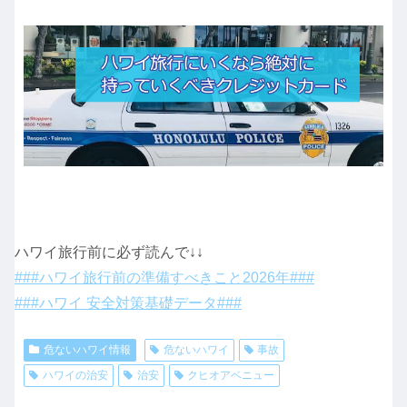
ハワイ旅行前に必ず読んで↓↓
###ハワイ旅行前の準備すべきこと2026年###
###ハワイ 安全対策基礎データ###
危ないハワイ情報
危ないハワイ
事故
ハワイの治安
治安
クヒオアベニュー