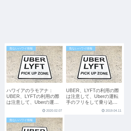
危ないハワイ情報
危ないハワイ情報
ハワイアのラモアナ：
UBER、LYFTの利用の際
UBER、LYFTの利用の際
は注意して、Uberの運転
は注意して、Uberの運転
手のフリをして乗り込ん
手が乗車した女性を襲う
だ女性を暴行
2020.02.07
2019.04.11
危ないハワイ情報