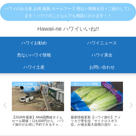
ハワイのお土産,お得,最新,ホールフーズ,危ない情報を日々ご紹介してい
ます！ハワイのことなんでも相談にのります！！
Hawaii-ne ハワイいいね!!
ハワイお勧め
ハワイニュース
危ないハワイ情報
ハワイ美女
ハワイ土産
お問い合わせ
おすすめ情報
危ないハワイ情報
危
し
【2026年最新】ANA国際線タイム
最新情報更新【ハワイ旅行】アメ
KC
紹
セール開催！114,600円から、ハワ
リカで寄生虫「サイクロスポラ
ご
イ旅行がお得に予約できるチャン
症」が過去最大規模の流行 レタ
ス
スが感染源の可能性も