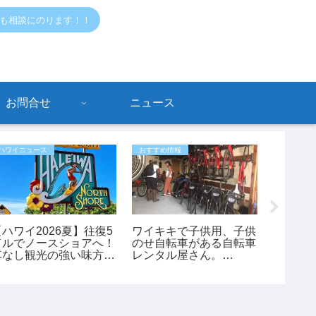
でも相談にのります！！
お問合せ
ニュース
ハワイニュース
おすすめ情報
おすすめ情
【ハワイ2026夏】往復5
ワイキキで子供用、子供
ハワイ
ドルでノースショアへ！
のせ自転車がある自転車
されまし
車なし観光の強い味方
レンタル屋さん。
んの体
「ノースショア・フアカ
「bikeadelic」
イ」シャトルが運行開
始！