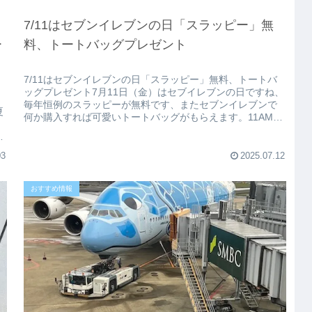
7/11はセブンイレブンの日「スラッピー」無
ー
料、トートバッグプレゼント
7/11はセブンイレブンの日「スラッピー」無料、トートバ
ッグプレゼント7月11日（金）はセブイレブンの日ですね、
開
毎年恒例のスラッピーが無料です、またセブンイレブンで
夏
何か購入すれば可愛いトートバッグがもらえます。11AMか
ら7PMまでです。ス...
03
2025.07.12
おすすめ情報