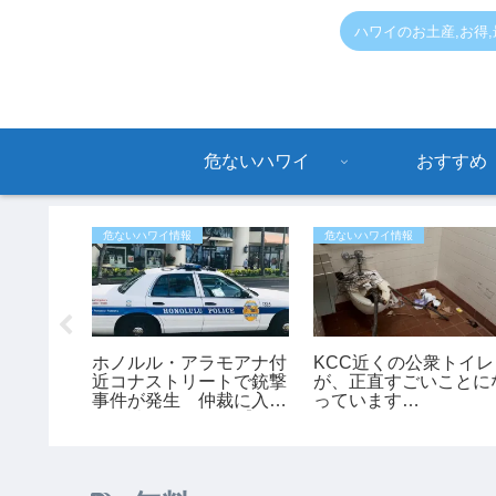
ハワイのお土産,お得
危ないハワイ
おすすめ
危ないハワイ情報
危ないハワイ情報
ュース】
ホノルル・アラモアナ付
KCC近くの公衆トイレ
ボックス
近コナストリートで銃撃
が、正直すごいことに
落 53
事件が発生 仲裁に入っ
っています…
ヘリで救
た45歳男性が負傷【ハ
ワイ最新ニュース】