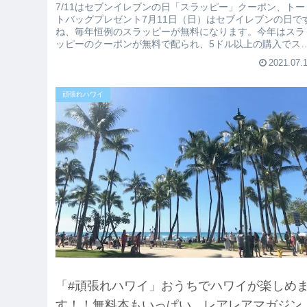
7/11はセブンイレブンの日「スラッピー」クーポン、トー
トバッグプレゼント7月11日（日）はセブイレブンの日で
ね、毎年恒例のスラッピーが無料になります。今年はスラ
ッピーのクーポンが無料で配られ、5ドル以上の購入でス
ッピーのトートバックが...
2021.07.
頑張れハワイ
「#頑張れハワイ」おうちでハワイが楽しめ
す！！無料本もいっぱい。レアレアマガジン