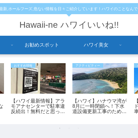
,最新,ホールフーズ,危ない情報を日々ご紹介しています！ハワイのことなん
Hawaii-ne ハワイいいね!!
お勧めスポット
ハワイ美女
おすすめ情報
アクティビティー
【ハワイ最新情報】アラ
【ハワイ】ハナウマ湾が
な
モアナセンターで駐車違
8月に一時閉鎖へ！下水
反続出！無料だと思って
道設備更新工事のため9
停めると最大150ドルの
日間クローズ
罰金も