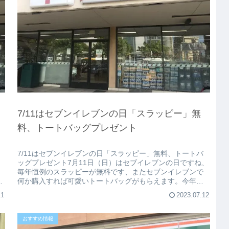
7/11はセブンイレブンの日「スラッピー」無
料、トートバッグプレゼント
7/11はセブンイレブンの日「スラッピー」無料、トートバ
、
ッグプレゼント7月11日（日）はセブイレブンの日ですね、
毎年恒例のスラッピーが無料です、またセブンイレブンで
か
何か購入すれば可愛いトートバッグがもらえます。今年で
ハワイのセブンが45周年...
11
2023.07.12
おすすめ情報