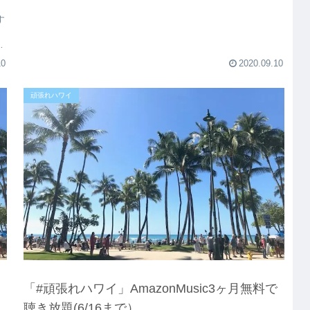
す
ラ
10
2020.09.10
頑張れハワイ
ま
「#頑張れハワイ」AmazonMusic3ヶ月無料で
聴き放題(6/16まで）