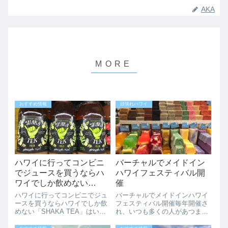
AKA
おすすめ情報
頑張れハワイ
ハワイに行ってコンビニ
バーチャルでメイドイン
でジュースを買うならハ
ハワイフェスティバル開
ワイでしか飲めない
催
「SHAKA TEA」はいか
ハワイに行ってコンビニでジュ
バーチャルでメイドインハワイ
が？
ースを買うならハワイでしか飲
フェスティバル開催毎年開催さ
めない「SHAKA TEA」はいか
れ、いつも多くの人があつまり
が？ハワイのローカルは、写真
すごい賑わいを見せるこのMade
を取るときは必ずと言っていい
in Hawaii Festival（メイドイン