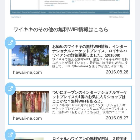
ワイキキのその他の無料WIFI情報はこちら
お勧めのワイキキの無料WIFI情報。インター
ナショナルマーケットプレイス、ロイヤルハ
ワイアンの詳細更新しました。(201608)
ワイキキで使える無料WIFI、最近ワイキキもWIFI無料
スポットが増えています。最近は、旅行者もWIFIに接
続して、LINEやfacebookを使うのが当たり前！無料
WIFIでLineが使えれば、通話料を気にせずにみんなに
2016.08.28
hawaii-ne.com
連絡とれるし、In...
ついにオープンのインターナショナルマーケ
ットプレイスの1番のお気に入りショップは
ここかな？無料WiFiもあるよ。
ハワイ時間2016年8月25日/にインターナショナルマ
ーケットプレイスがついにリニュアルオープンしまし
た。無料WIFIもあるよ！こちらは、現地のニュースで
す。ワイキキに住む人、働く人がみな待ちわびていま
2016.08.27
hawaii-ne.com
した。リニュアルオープンまでとても長く...
ロイヤルハワイアンの無料WIFIは、２時間ま