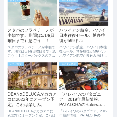
おすすめ情報
おすすめ情報
ほど「SHAKA」をします。シャ
ハワイフェスティバル）です
カというハンドサインは、ハワ
が、2020年の今年はバーチャル
イのローカルのまさしくシンボ
での開催が決定し...
ルなの...
スタバのフラペチーノが
ハワイアン航空、ハワイ
半額です。期間は5/14(日
日本往復セール。博多往
曜日まで）急ごう！！
復が599ドル
スタバのフラペチーノが半額で
ハワイアン航空、ハワイ日本往
す。期間は5/14(日曜日まで）急
復セール。博多往復が599ドル
ごう！！スターバックスのフラ
ハワイアン航空が夏休み向けの
ペチーノのお得情報です。
セールを開催中です。ホノルル
5/14(日曜日)までの3-6PMの間、
ー博多往復が599ドルから。＊
ハワイ限定
おすすめ情報
スターバックスで「フラペチー
フライトの日程が合う方はかな
ノハッピーアワー」開催中で
りお得。成田往復668ドル、羽
す。この時間帯は、なんとフラ
田往復$759ドル、大阪往復839
ペチ...
ドル...
DEAN&DELUCAがカカア
「ハレイワのパタゴニ
コに2022年にオープン予
ア」2019年最新情報、
定。これは楽しみ。
PATALOHAのHaleiwaデ
ザインが人気！！
DEAN&DELUCAがカカアコに
「ハレイワのパタゴニア」2019
2022年にオープン予定。これは
年最新情報、PATALOHAの