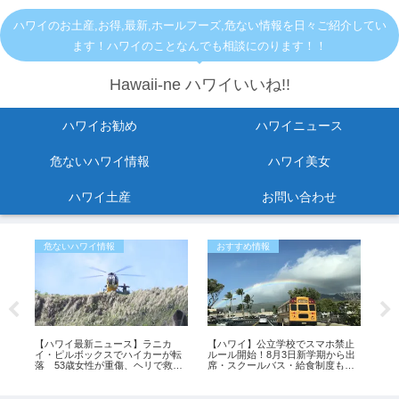
ハワイのお土産,お得,最新,ホールフーズ,危ない情報を日々ご紹介してい
ます！ハワイのことなんでも相談にのります！！
Hawaii-ne ハワイいいね!!
ハワイお勧め
ハワイニュース
危ないハワイ情報
ハワイ美女
ハワイ土産
お問い合わせ
危ないハワイ情報
おすすめ情報
危
セ
【ハワイ最新ニュース】ラニカ
【ハワイ】公立学校でスマホ禁止
最
と
イ・ピルボックスでハイカーが転
ルール開始！8月3日新学期から出
リ
罰金
落 53歳女性が重傷、ヘリで救助
席・スクールバス・給食制度も変
症
（動画あり）
更
ス