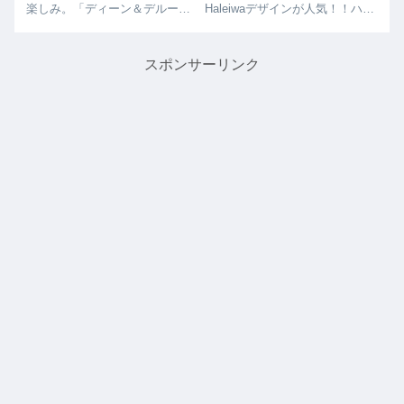
楽しみ。「ディーン＆デルー
Haleiwaデザインが人気！！ハワ
カ・ワードビレッジ」が2022年
イ限定のパタゴニアのグッツは
にワードビレッジにオープン予
お土産にとっても人気です。日
定とのことです。ハワイには、
本人の旅行者はもちろん、アメ
スポンサーリンク
リッツカールトン店、ロイヤル
リカ本土からの旅行者にも人気
ハワイアン店とあり共に日本人
でいつもハレイワのパタゴニア
観光...
は...