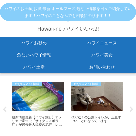
ハワイのお土産,お得,最新,ホールフーズ,危ない情報を日々ご紹介してい
ます！ハワイのことなんでも相談にのります！！
Hawaii-ne ハワイいいね!!
ハワイお勧め
ハワイニュース
危ないハワイ情報
ハワイ美女
ハワイ土産
お問い合わせ
危ないハワイ情報
危ないハワイ情報
お
最新情報更新【ハワイ旅行】アメ
KCC近くの公衆トイレが、正直す
【
リカで寄生虫「サイクロスポラ
ごいことになっています…
ン
症」が過去最大規模の流行 レタ
思っ
ル
スが感染源の可能性も
も