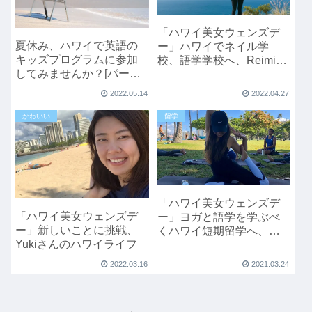
「ハワイ美女ウェンズデ
夏休み、ハワイで英語の
ー」ハワイでネイル学
キッズプログラムに参加
校、語学学校へ、Reimiさ
してみませんか？[パーム
んのハワイライフ
スイングリッシュ]
2022.05.14
2022.04.27
かわいい
留学
「ハワイ美女ウェンズデ
「ハワイ美女ウェンズデ
ー」ヨガと語学を学ぶべ
ー」新しいことに挑戦、
くハワイ短期留学へ、
Yukiさんのハワイライフ
Sayakaさんのハワイ留学
2022.03.16
2021.03.24