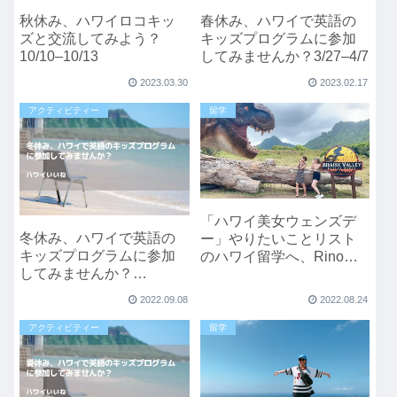
秋休み、ハワイロコキッ
春休み、ハワイで英語の
ズと交流してみよう？
キッズプログラムに参加
10/10–10/13
してみませんか？3/27–4/7
2023.03.30
2023.02.17
アクティビティー
留学
「ハワイ美女ウェンズデ
冬休み、ハワイで英語の
ー」やりたいことリスト
キッズプログラムに参加
のハワイ留学へ、Rinoさ
してみませんか？
んの3ヶ月ハワイライフ
2022/12/27 – 2023/2/24[パ
2022.09.08
2022.08.24
ームスイングリッシュ]
アクティビティー
留学