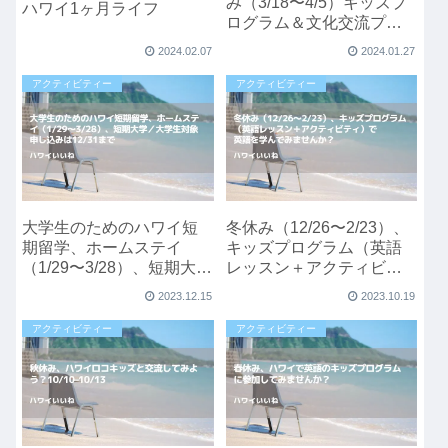
み（3/18〜4/5）キッズプ
ハワイ1ヶ月ライフ
ログラム＆文化交流プロ
グラム
2024.02.07
2024.01.27
アクティビティー
アクティビティー
大学生のためのハワイ短
冬休み（12/26〜2/23）、
期留学、ホームステイ
キッズプログラム（英語
（1/29〜3/28）、短期大学
レッスン＋アクティビテ
／大学生対象申し込みは
ィ）で英語を学んでみま
2023.12.15
2023.10.19
12/31まで
せんか？
アクティビティー
アクティビティー