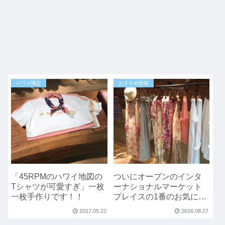
ハワイ限定
おすすめ情報
「45RPMのハワイ地図の
ついにオープンのインタ
Tシャツが可愛すぎ」一枚
ーナショナルマーケット
一枚手作りです！！
プレイスの1番のお気に入
りショップはここかな？
2017.05.22
2016.08.27
無料WiFiもあるよ。