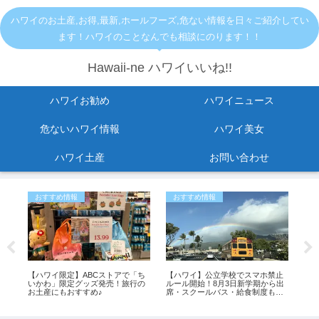
ハワイのお土産,お得,最新,ホールフーズ,危ない情報を日々ご紹介してい
ます！ハワイのことなんでも相談にのります！！
Hawaii-ne ハワイいいね!!
ハワイお勧め
ハワイニュース
危ないハワイ情報
ハワイ美女
ハワイ土産
お問い合わせ
おすすめ情報
おすすめ情報
危
メ
【ハワイ限定】ABCストアで「ち
【ハワイ】公立学校でスマホ禁止
KC
いかわ」限定グッズ発売！旅行の
ルール開始！8月3日新学期から出
ご
タ
お土産にもおすすめ♪
席・スクールバス・給食制度も変
更