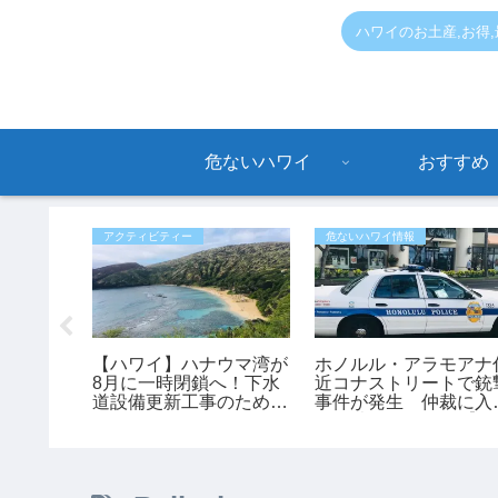
ハワイのお土産,お得
危ないハワイ
おすすめ
アクティビティー
危ないハワイ情報
ANA国
【ハワイ】ハナウマ湾が
ホノルル・アラモアナ
ル開催！
8月に一時閉鎖へ！下水
近コナストリートで銃
ら、ハワイ
道設備更新工事のため9
事件が発生 仲裁に入
約できる
日間クローズ
た45歳男性が負傷【ハ
ワイ最新ニュース】