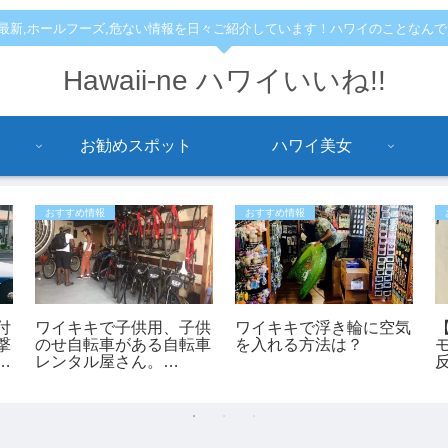
,最新,ホールフーズ,危ない情報を日々ご紹介しています！ハワイのことなん
Hawaii-ne ハワイいいね!!
お勧めスポット
ハワイ美女
おすすめ情報
おすすめ情報
付
ワイキキで子供用、子供
ワイキキで浮き輪に空気
撃
のせ自転車がある自転車
を入れる方法は？
っ
レンタル屋さん。
「bikeadelic」