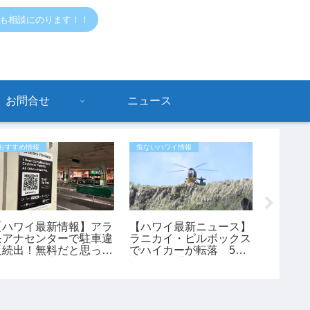
でも相談にのります！！
お問合せ
ニュース
おすすめ情報
危ないハワイ情報
おすすめ情
【ハワイ最新情報】アラ
【ハワイ最新ニュース】
【ハワイ
モアナセンターで駐車違
ラニカイ・ピルボックス
トアで
反続出！無料だと思って
でハイカーが転落 53
グッズ
停めると最大150ドルの
歳女性が重傷、ヘリで救
産にもお
罰金も
助（動画あり）