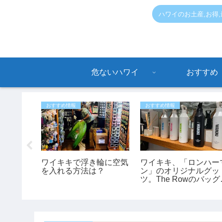
ハワイのお土産,お得
危ないハワイ
おすすめ
おすすめ情報
おすすめ情報
ANA国
ワイキキで浮き輪に空気
ワイキキ、「ロンハー
ル開催！
を入れる方法は？
ン」のオリジナルグッ
ら、ハワイ
ツ。The Rowのバッグ
約できる
あります。