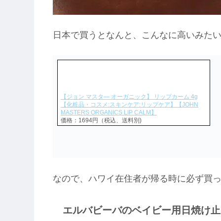
日本で買うとなんと、こんなに高いみた
【ジョン マスタ— オーガニック】 リップカーム 4g
【化粧品・コスメ:スキンケア:リップケア】【JOHN
MASTERS ORGANICS LIP CALM】
価格：1694円（税込、送料別)
なので、ハワイ在住者が帰る時に必ず買
エルバビーバのベイビー用日焼け止