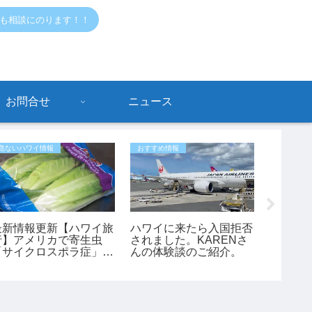
でも相談にのります！！
お問合せ
ニュース
危ないハワイ情報
おすすめ情報
危ないハワ
最新情報更新【ハワイ旅
ハワイに来たら入国拒否
ホノル
行】アメリカで寄生虫
されました。KARENさ
近コナ
「サイクロスポラ症」が
んの体験談のご紹介。
事件が
過去最大規模の流行 レ
た45歳
タスが感染源の可能性も
ワイ最