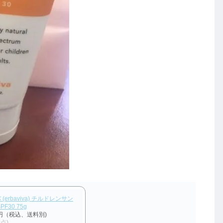
erbaviva) チルドレンサン
F30 75g
0円（税込、送料別)
時点)