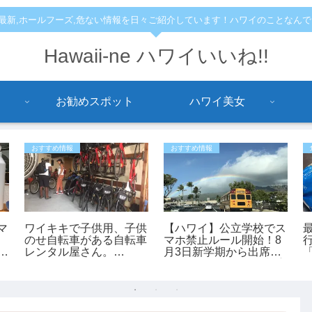
,最新,ホールフーズ,危ない情報を日々ご紹介しています！ハワイのことなん
Hawaii-ne ハワイいいね!!
お勧めスポット
ハワイ美女
おすすめ情報
おすすめ情報
マ
ワイキキで子供用、子供
【ハワイ】公立学校でス
のせ自転車がある自転車
マホ禁止ルール開始！8
も
レンタル屋さん。
月3日新学期から出席・
「bikeadelic」
スクールバス・給食制度
も変更