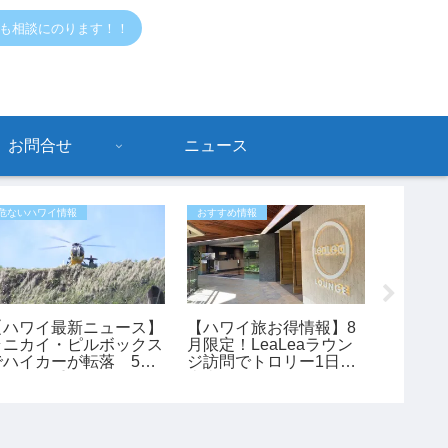
でも相談にのります！！
お問合せ
ニュース
危ないハワイ情報
おすすめ情報
危ないハワ
【ハワイ最新ニュース】
【ハワイ旅お得情報】8
最新情
ラニカイ・ピルボックス
月限定！LeaLeaラウン
行】ア
でハイカーが転落 53
ジ訪問でトロリー1日乗
「サイ
歳女性が重傷、ヘリで救
車券が全員もらえるキャ
過去最
助（動画あり）
ンペーン開催中
タスが