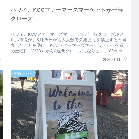
ハワイ、KCCファーマーズマーケットが一時
クローズ
ハワイ、KCCファーマーズマーケットが一時クローズホノ
2
ルル市長が、8月25日から大人数での集まりを禁止すると発
2
表したことを受け、KCCファーマーズマーケットが、今週
ヤ
の土曜日（8/28）から4週間クローズになります。With the
surg...
06
2021.08.27
頑張れハワイ