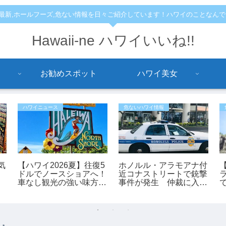
,最新,ホールフーズ,危ない情報を日々ご紹介しています！ハワイのことなん
Hawaii-ne ハワイいいね!!
お勧めスポット
ハワイ美女
ハワイニュース
危ないハワイ情報
気
【ハワイ2026夏】往復5
ホノルル・アラモアナ付
ドルでノースショアへ！
近コナストリートで銃撃
車なし観光の強い味方
事件が発生 仲裁に入っ
「ノースショア・フアカ
た45歳男性が負傷【ハ
イ」シャトルが運行開
ワイ最新ニュース】
始！