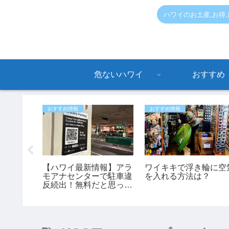
ハワイのお土産,お得
危ないハワイ
おすすめ
おすすめ情報
おすすめ情報
情報】ワ
【ハワイ最新情報】アラ
ワイキキで浮き輪に空
Yoga」が
モアナセンターで駐車違
を入れる方法は？
？いつで
反続出！無料だと思って
停めると最大150ドルの
罰金も