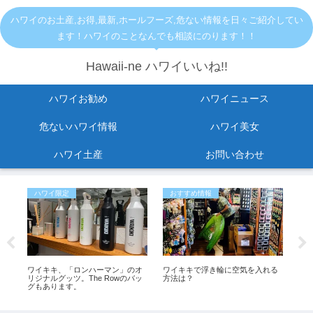
ハワイのお土産,お得,最新,ホールフーズ,危ない情報を日々ご紹介してい
ます！ハワイのことなんでも相談にのります！！
Hawaii-ne ハワイいいね!!
ハワイお勧め
ハワイニュース
危ないハワイ情報
ハワイ美女
ハワイ土産
お問い合わせ
ハワイ限定
おすすめ情報
ハ
し
ワイキキ、「ロンハーマン」のオ
ワイキキで浮き輪に空気を入れる
【
紹
リジナルグッツ。The Rowのバッ
方法は？
車両
グもあります。
SN
社