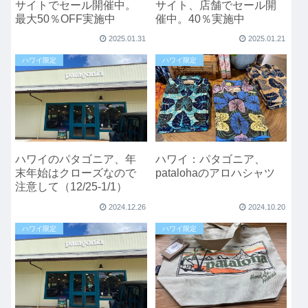
サイトでセール開催中。
サイト、店舗でセール開
最大50％OFF実施中
催中。40％実施中
2025.01.31
2025.01.21
ハワイ限定
ハワイ限定
ハワイのパタゴニア、年
ハワイ：パタゴニア、
末年始はクローズなので
patalohaのアロハシャツ
注意して（12/25-1/1）
2024.12.26
2024.10.20
ハワイ限定
ハワイ限定