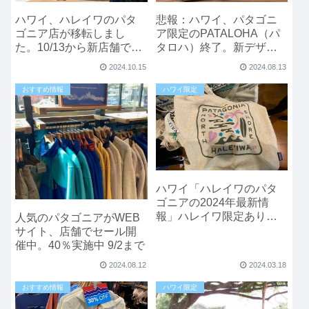
ハワイ、ハレイワのパタ
悲報：ハワイ、パタゴニ
ゴニア店が移転しまし
ア限定のPATALOHA（パ
た。10/13から新店舗でオ
タロハ）終了。新デザイ
ープン
ンは？
2024.10.15
2024.08.13
おすすめ情報
ハワイ限定
ハワイ「ハレイワのパタ
ゴニアの2024年最新情
報」ハレイワ限定ありま
人気のパタゴニアがWEB
す。
サイト、店舗でセール開
催中。40％実施中 9/2まで
2024.08.12
2024.03.18
おすすめ情報
ハワイ限定