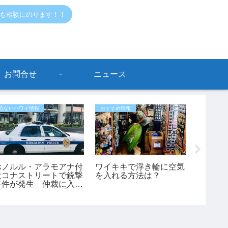
でも相談にのります！！
お問合せ
ニュース
危ないハワイ情報
おすすめ情報
危ないハワ
ホノルル・アラモアナ付
ワイキキで浮き輪に空気
【ハワ
近コナストリートで銃撃
を入れる方法は？
ラニカ
事件が発生 仲裁に入っ
でハイカ
た45歳男性が負傷【ハ
歳女性
ワイ最新ニュース】
助（動