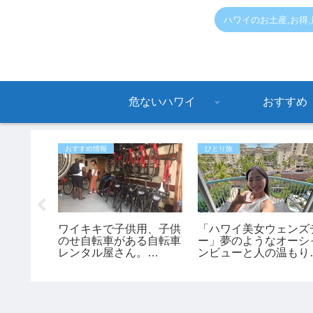
ハワイのお土産,お得
危ないハワイ
おすすめ
おすすめ情報
ひとり旅
ハワイ旅
ワイキキで子供用、子供
「ハワイ美女ウェンズ
寄生虫
のせ自転車がある自転車
ー」夢のようなオーシ
ラ症」が
レンタル屋さん。
ンビューと人の温もり
流行 レ
「bikeadelic」
感動！あかねさんの1
可能性も
ハワイ滞在記