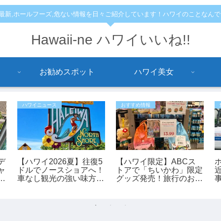
,最新,ホールフーズ,危ない情報を日々ご紹介しています！ハワイのことなん
Hawaii-ne ハワイいいね!!
お勧めスポット
ハワイ美女
ハワイニュース
おすすめ情報
デ
【ハワイ2026夏】往復5
【ハワイ限定】ABCス
ャ
ドルでノースショアへ！
トアで「ちいかわ」限定
に
車なし観光の強い味方
グッズ発売！旅行のお土
人
「ノースショア・フアカ
産にもおすすめ♪
イ」シャトルが運行開
始！