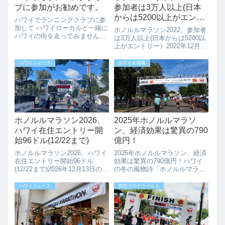
ブに参加がお勧めです。
参加者は3万人以上(日本
からは5200以上がエント
ハワイでランニングクラブに参
リー）
加して ハワイローカルと一緒に
ホノルルマラソン2022、参加者
ハワイの街を走ってみません
は3万人以上(日本からは5200以
か？ハワイでは、色々な無料の
上がエントリー）2022年12月11
ランニングクラブがあります
日のホノルルマラソン2022、今
よ。日本からの旅行者のみなさ
年は50周年の記念大会というこ
ハワイニュース
おすすめ情報
まも、WELCOMEですので是非
ともあり3万に以上のランナー
参加してみてください。英語学
が参加予定とのことです。2021
校に通うより、...
年はコロナの影響...
ホノルルマラソン2026、
2025年ホノルルマラソ
ハワイ在住エントリー開
ン、経済効果は驚異の790
始96ドル(12/22まで)
億円！
ホノルルマラソン2026、ハワイ
2025年ホノルルマラソン、経済
在住エントリー開始96ドル
効果は驚異の790億円！ハワイ
(12/22まで)2026年12月13日のホ
の冬の風物詩「ホノルルマラソ
ノルルマラソン、ハワイ在住者
ン」。2025年12月に開催された
のアーリーエントリーが開始で
大会が、ハワイ経済にどれほど
ハワイニュース
新型コロナウイルス
す。アーリーエントリーの96ド
のインパクトを与えたのか？最
ル(手数料めて102ドル）は、
新の調査レポートで、驚きの数
12/22まで。202...
字が明らかになりました。📊 最
新...