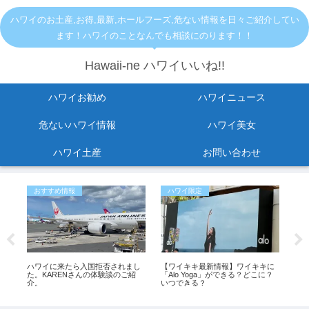
ハワイのお土産,お得,最新,ホールフーズ,危ない情報を日々ご紹介してい
ます！ハワイのことなんでも相談にのります！！
Hawaii-ne ハワイいいね!!
ハワイお勧め
ハワイニュース
危ないハワイ情報
ハワイ美女
ハワイ土産
お問い合わせ
おすすめ情報
ハワイ限定
か
止
ハワイに来たら入国拒否されまし
【ワイキキ最新情報】ワイキキに
「ハ
ら出
た。KARENさんの体験談のご紹
「Alo Yoga」ができる？どこに？
さ
変
介。
いつできる？
プ