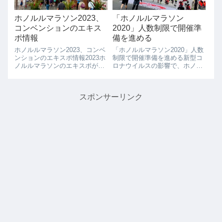
ホノルルマラソン2023、
「ホノルルマラソン
コンベンションのエキス
2020」人数制限で開催準
ポ情報
備を進める
ホノルルマラソン2023、コンベ
「ホノルルマラソン2020」人数
ンションのエキスポ情報2023ホ
制限で開催準備を進める新型コ
ノルルマラソンのエキスポが
ロナウイルスの影響で、ホノル
12/7(木）よりスタートしまし
ルマラソン2020がどうなるか心
た。例年とおりの1階で開催さ
配されていた方も多いのではな
れました。12/7(木）10:00AMよ
いでしょうか？4月の時点で
スポンサーリンク
りオープンしましたが、多くの
は、開催について発表がありま
ランナーが続々とパケッ...
せんでしたが、5月25日に「ホ
ノルルマ...