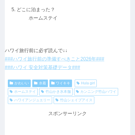
どこに泊まった？
ホームステイ
ハワイ旅行前に必ず読んで↓↓
###ハワイ旅行前の準備すべきこと2026年###
###ハワイ 安全対策基礎データ###
かわいい
水着
ワイキキ
Hula girl
ホームステイ
竹山かき氷本舗
カンニング竹山ハワイ
ハワイアンジュエリー
竹山シェイブアイス
スポンサーリンク