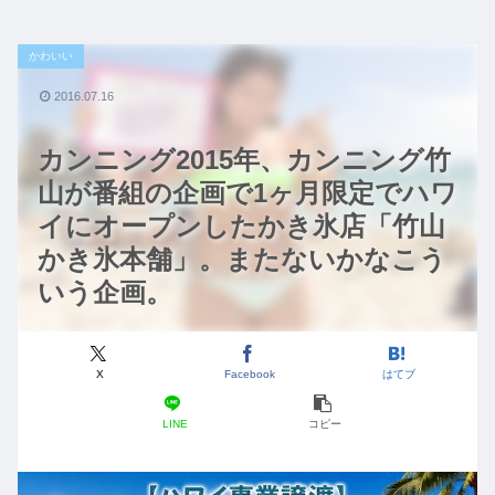
かわいい
2016.07.16
カンニング2015年、カンニング竹
山が番組の企画で1ヶ月限定でハワ
イにオープンしたかき氷店「竹山
かき氷本舗」。またないかなこう
いう企画。
X
Facebook
はてブ
LINE
コピー