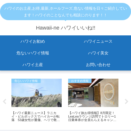
ハワイのお土産,お得,最新,ホールフーズ,危ない情報を日々ご紹介してい
ます！ハワイのことなんでも相談にのります！！
Hawaii-ne ハワイいいね!!
ハワイお勧め
ハワイニュース
危ないハワイ情報
ハワイ美女
ハワイ土産
お問い合わせ
危ないハワイ情報
おすすめ情報
お
し
【ハワイ最新ニュース】ラニカ
【ハワイ旅お得情報】8月限定！
【2
紹
イ・ピルボックスでハイカーが転
LeaLeaラウンジ訪問でトロリー1
セー
落 53歳女性が重傷、ヘリで救助
日乗車券が全員もらえるキャンペ
イ
（動画あり）
ーン開催中
ス