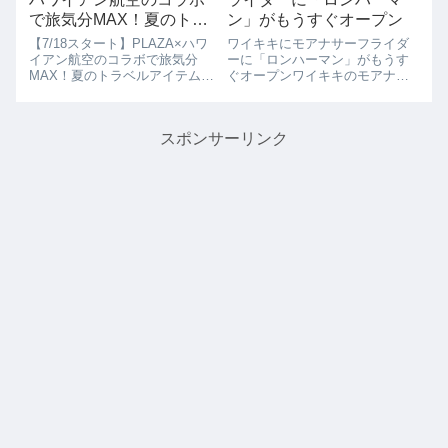
で旅気分MAX！夏のトラ
ン」がもうすぐオープン
ベルアイテムが勢ぞろい
【7/18スタート】PLAZA×ハワ
ワイキキにモアナサーフライダ
イアン航空のコラボで旅気分
ーに「ロンハーマン」がもうす
MAX！夏のトラベルアイテムが
ぐオープンワイキキのモアナサ
勢ぞろい気づけば夏休みはもう
ーフライダーにロンハーマンが
すぐそこ！旅行の準備はできて
オープン予定で準備を進めてい
いますか？そんな夏旅にぴった
ましたが、工事のパネルがとれ
スポンサーリンク
りなアイテムがPLAZAに勢ぞろ
お店のドアにはOpening Soonの
い！2025年7月18日（金）〜...
文字が出ていました。ワイキキ
ビー...