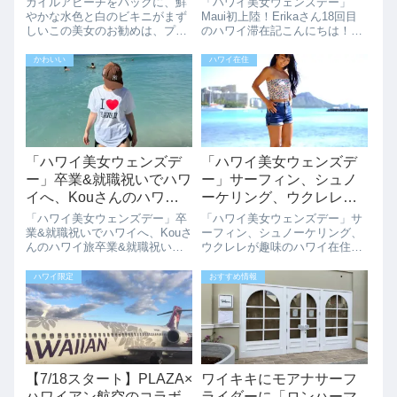
カイルアビーチをバックに、鮮
「ハワイ美女ウェンズデー」
やかな水色と白のビキニがまず
Maui初上陸！Erikaさん18回目
しいこの美女のお勧めは、プラ
のハワイ滞在記こんにちは！ハ
ダのバックということ、円安に
ワイが大好きでリピーターの
なっていますが、まだまだ安い
erikaと申します初めてのハワイ
かわいい
ハワイ在住
みたいです。おすすめは、
は生後9ヶ月の時、今回の滞在
DutyFreeのセール品です！
は18回目でした2023年2024年1.
DutyFreeに一度足を運んでみて
今回のハワイ旅行で一...
はいかが...
「ハワイ美女ウェンズデ
「ハワイ美女ウェンズデ
ー」卒業&就職祝いでハワ
ー」サーフィン、シュノ
イへ、Kouさんのハワイ
ーケリング、ウクレレが
旅
趣味のハワイ在住Risaさ
「ハワイ美女ウェンズデー」卒
「ハワイ美女ウェンズデー」サ
ん。
業&就職祝いでハワイへ、Kouさ
ーフィン、シュノーケリング、
んのハワイ旅卒業&就職祝いで
ウクレレが趣味のハワイ在住
ハワイへ、Kouさんのハワイ旅
Risaさん。（大好きな自転車で
をインタビューさせていただき
よく行くアラモアナエリアで撮
ハワイ限定
おすすめ情報
ました。22歳 大学生 kouです。
ったものです。）サイパンへ旅
今回のハワイは卒業&就職祝い
行に行った際に、ハワイ在住の
のお祝いを兼ねて母と姉、三世
今の主人と知り合い、結婚のた
代...
めハワイに越し...
【7/18スタート】PLAZA×
ワイキキにモアナサーフ
ハワイアン航空のコラボ
ライダーに「ロンハーマ