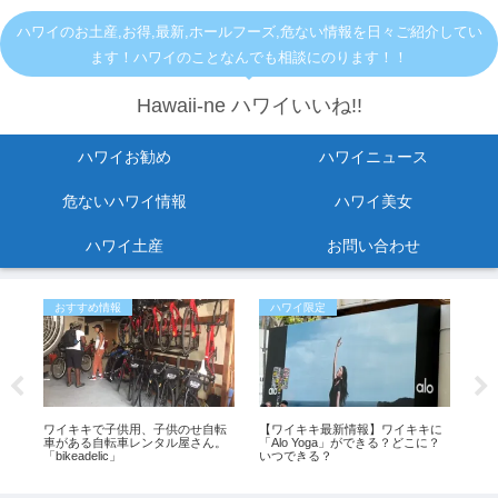
ハワイのお土産,お得,最新,ホールフーズ,危ない情報を日々ご紹介してい
ます！ハワイのことなんでも相談にのります！！
Hawaii-ne ハワイいいね!!
ハワイお勧め
ハワイニュース
危ないハワイ情報
ハワイ美女
ハワイ土産
お問い合わせ
おすすめ情報
ハワイ限定
危
ノ
ワイキキで子供用、子供のせ自転
【ワイキキ最新情報】ワイキキに
ホ
い
車がある自転車レンタル屋さん。
「Alo Yoga」ができる？どこに？
ト
」
「bikeadelic」
いつできる？
に入
最