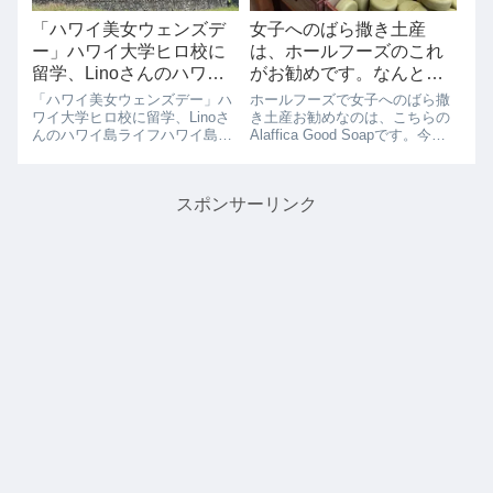
「ハワイ美女ウェンズデ
女子へのばら撒き土産
ー」ハワイ大学ヒロ校に
は、ホールフーズのこれ
留学、Linoさんのハワイ
がお勧めです。なんと今
島ライフ
週末は、１つ1ドルの大セ
「ハワイ美女ウェンズデー」ハ
ホールフーズで女子へのばら撒
ール中！！
ワイ大学ヒロ校に留学、Linoさ
き土産お勧めなのは、こちらの
んのハワイ島ライフハワイ島で
Alaffica Good Soapです。今ま
留学生活を送っていたLinoさん
では、長方形のサイズしかあり
のハワイ島ライフをインタビュ
ませんでしたが、可愛い丸い形
ーさせていただきました。はじ
が出ていました。やっぱり、
スポンサーリンク
めまして。Linoです。日本で通
日々使うものだから、
っている大学を休学して、
「GOOD」ポジティブなワード
2021...
がうれ...