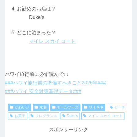
お勧めのお店は？
Duke’s
どこに泊まった？
マイレ スカイ コート
ハワイ旅行前に必ず読んで↓↓
###ハワイ旅行前の準備すべきこと2026年###
###ハワイ 安全対策基礎データ###
かわいい
水着
ホールフーズ
ワイキキ
ビーチ
お菓子
フレグランス
Duke's
マイレ スカイ コート
スポンサーリンク