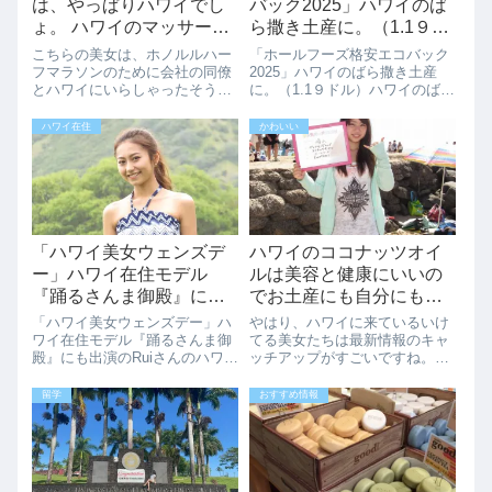
は、やっぱりハワイでし
バック2025」ハワイのば
ょ。 ハワイのマッサージ
ら撒き土産に。（1.1９ド
でリラックスはいかがで
ル）
こちらの美女は、ホノルルハー
「ホールフーズ格安エコバック
すか？
フマラソンのために会社の同僚
2025」ハワイのばら撒き土産
とハワイにいらしゃったそうで
に。（1.1９ドル）ハワイのばら
す。お仕事は、なんとナースと
撒き土産にホールフーズのエコ
いうことで、ナースのリラック
バックがいかがでしょうか？ち
ハワイ在住
かわいい
ス先はやっぱりハワイがお勧め
ょっとしたお土産を中に入れて
のようです。もちろん、ホノル
渡す時に重宝します。お値段は
ルハーフマラソンを走った後
小さいのが1.19ドルです。日本
は、マッサージでゆ...
でも人...
「ハワイ美女ウェンズデ
ハワイのココナッツオイ
ー」ハワイ在住モデル
ルは美容と健康にいいの
『踊るさんま御殿』にも
でお土産にも自分にもお
出演のRuiさんのハワイ生
勧めです。
「ハワイ美女ウェンズデー」ハ
やはり、ハワイに来ているいけ
活とは
ワイ在住モデル『踊るさんま御
てる美女たちは最新情報のキャ
殿』にも出演のRuiさんのハワイ
ッチアップがすごいですね。今
生活とは日本で生まれ中学の時
は、ココナッツオイルが人気で
からハワイで育ち、雑誌やテレ
す！！最近は、ハワイ産のココ
留学
おすすめ情報
ビなどで活躍中のRuiさんにハワ
ナッツオイルが巷ではやってい
イでインタビューさせていただ
るみたいです。色々な記事が最
きました。Ruiさんは、モデルと
近でていますよ！！こちらの美
して...
女は、お勧めのお...