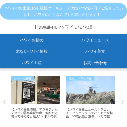
ハワイのお土産,お得,最新,ホールフーズ,危ない情報を日々ご紹介してい
ます！ハワイのことなんでも相談にのります！！
Hawaii-ne ハワイいいね!!
ハワイお勧め
ハワイニュース
危ないハワイ情報
ハワイ美女
ハワイ土産
お問い合わせ
おすすめ情報
危ないハワイ情報
危
転
【ハワイ最新情報】アラモアナセ
【ハワイ最新ニュース】ラニカ
KC
。
ンターで駐車違反続出！無料だと
イ・ピルボックスでハイカーが転
ご
思って停めると最大150ドルの罰金
落 53歳女性が重傷、ヘリで救助
も
（動画あり）