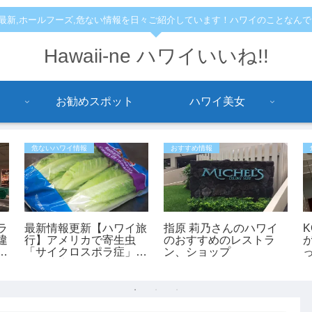
,最新,ホールフーズ,危ない情報を日々ご紹介しています！ハワイのことなん
Hawaii-ne ハワイいいね!!
お勧めスポット
ハワイ美女
危ないハワイ情報
おすすめ情報
ラ
最新情報更新【ハワイ旅
指原 莉乃さんのハワイ
違
行】アメリカで寄生虫
のおすすめのレストラ
て
「サイクロスポラ症」が
ン、ショップ
の
過去最大規模の流行 レ
タスが感染源の可能性も