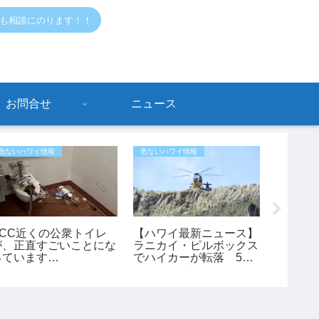
でも相談にのります！！
お問合せ
ニュース
危ないハワイ情報
危ないハワイ情報
ハワイニュ
KCC近くの公衆トイレ
【ハワイ最新ニュース】
【ハワイ
が、正直すごいことにな
ラニカイ・ピルボックス
ドルで
っています…
でハイカーが転落 53
車なし
歳女性が重傷、ヘリで救
「ノー
助（動画あり）
イ」シ
始！