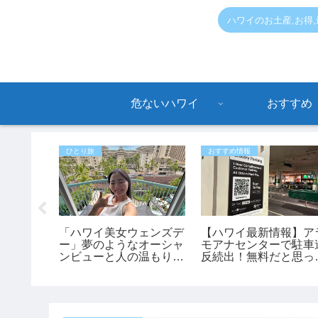
ハワイのお土産,お得
危ないハワイ
おすすめ
ひとり旅
おすすめ情報
ンハーマ
「ハワイ美女ウェンズデ
【ハワイ最新情報】ア
ルグッ
ー」夢のようなオーシャ
モアナセンターで駐車
のバッグも
ンビューと人の温もりに
反続出！無料だと思っ
感動！あかねさんの1人
停めると最大150ドル
ハワイ滞在記
罰金も