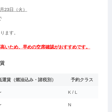
6月23日（火）
で
なります。
が高いため、早めの空席確認がおすすめです。
賃
低運賃（燃油込み・諸税別）
予約クラス
〜
K / L
〜
N