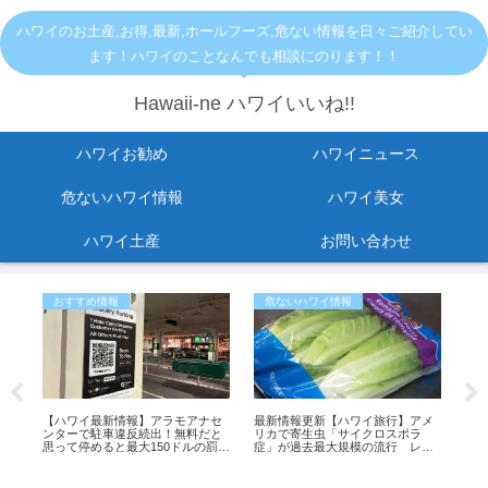
ハワイのお土産,お得,最新,ホールフーズ,危ない情報を日々ご紹介してい
ます！ハワイのことなんでも相談にのります！！
Hawaii-ne ハワイいいね!!
ハワイお勧め
ハワイニュース
危ないハワイ情報
ハワイ美女
ハワイ土産
お問い合わせ
おすすめ情報
危ないハワイ情報
お
し
【ハワイ最新情報】アラモアナセ
最新情報更新【ハワイ旅行】アメ
指原
紹
ンターで駐車違反続出！無料だと
リカで寄生虫「サイクロスポラ
の
思って停めると最大150ドルの罰金
症」が過去最大規模の流行 レタ
も
スが感染源の可能性も