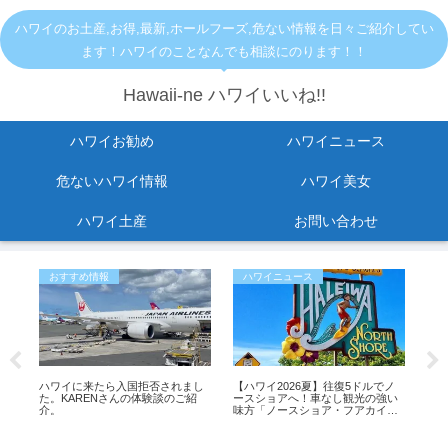
ハワイのお土産,お得,最新,ホールフーズ,危ない情報を日々ご紹介してい
ます！ハワイのことなんでも相談にのります！！
Hawaii-ne ハワイいいね!!
ハワイお勧め
ハワイニュース
危ないハワイ情報
ハワイ美女
ハワイ土産
お問い合わせ
おすすめ情報
ハワイニュース
ハ
ハワイに来たら入国拒否されまし
【ハワイ2026夏】往復5ドルでノ
転
た。KARENさんの体験談のご紹
ースショアへ！車なし観光の強い
救助
介。
味方「ノースショア・フアカイ」
【
シャトルが運行開始！
「
収