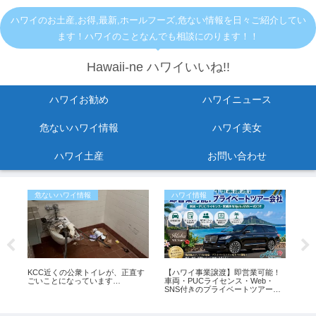
ハワイのお土産,お得,最新,ホールフーズ,危ない情報を日々ご紹介してい
ます！ハワイのことなんでも相談にのります！！
Hawaii-ne ハワイいいね!!
ハワイお勧め
ハワイニュース
危ないハワイ情報
ハワイ美女
ハワイ土産
お問い合わせ
危ないハワイ情報
ハワイ情報
お
に
KCC近くの公衆トイレが、正直す
【ハワイ事業譲渡】即営業可能！
【2
？
ごいことになっています…
車両・PUCライセンス・Web・
セー
SNS付きのプライベートツアー会
イ
社
ス