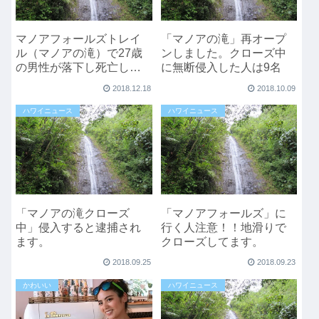
マノアフォールズトレイ
「マノアの滝」再オープ
ル（マノアの滝）で27歳
ンしました。クローズ中
の男性が落下し死亡しま
に無断侵入した人は9名
した。
2018.12.18
2018.10.09
ハワイニュース
ハワイニュース
「マノアの滝クローズ
「マノアフォールズ」に
中」侵入すると逮捕され
行く人注意！！地滑りで
ます。
クローズしてます。
2018.09.25
2018.09.23
かわいい
ハワイニュース