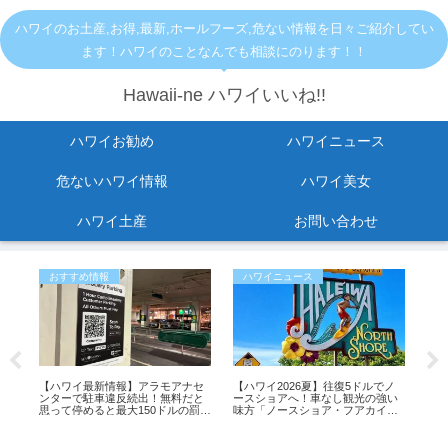
ハワイのお土産,お得,最新,ホールフーズ,危ない情報を日々ご紹介してい
ます！ハワイのことなんでも相談にのります！！
Hawaii-ne ハワイいいね!!
ハワイお勧め
ハワイニュース
危ないハワイ情報
ハワイ美女
ハワイ土産
お問い合わせ
おすすめ情報
ハワイニュース
お
すめ
【ハワイ最新情報】アラモアナセ
【ハワイ2026夏】往復5ドルでノ
人気
ンターで駐車違反続出！無料だと
ースショアへ！車なし観光の強い
店舗
思って停めると最大150ドルの罰金
味方「ノースショア・フアカイ」
も
シャトルが運行開始！