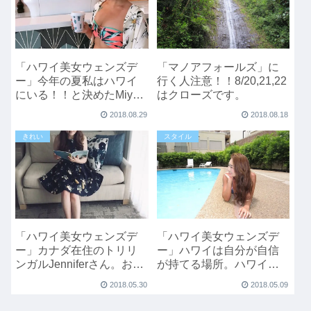
「ハワイ美女ウェンズデ
「マノアフォールズ」に
ー」今年の夏私はハワイ
行く人注意！！8/20,21,22
にいる！！と決めたMiyuki
はクローズです。
さんのハワイ3ヶ月滞在。
2018.08.29
2018.08.18
きれい
スタイル
「ハワイ美女ウェンズデ
「ハワイ美女ウェンズデ
ー」カナダ在住のトリリ
ー」ハワイは自分が自信
ンガルJenniferさん。お誕
が持てる場所。ハワイひ
生日プレゼントで初めて
とり旅3回目のEmiさん
2018.05.30
2018.05.09
のハワイへ。