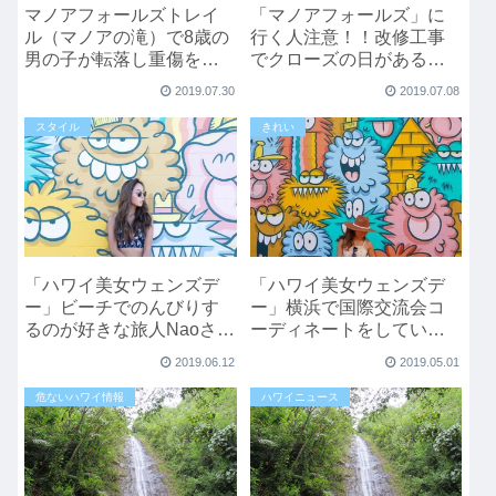
マノアフォールズトレイ
「マノアフォールズ」に
ル（マノアの滝）で8歳の
行く人注意！！改修工事
男の子が転落し重傷をお
でクローズの日がある
いました。
よ。2019年7月から9月
2019.07.30
2019.07.08
Update
スタイル
きれい
「ハワイ美女ウェンズデ
「ハワイ美女ウェンズデ
ー」ビーチでのんびりす
ー」横浜で国際交流会コ
るのが好きな旅人Naoさん
ーディネートをしている
のハワイとは
Kasumiさんのハワイ旅行
2019.06.12
2019.05.01
危ないハワイ情報
ハワイニュース