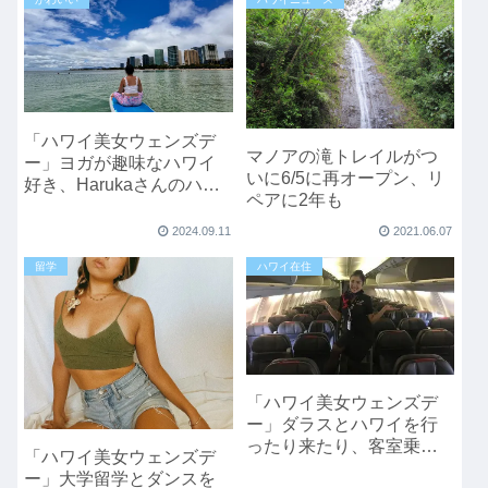
「ハワイ美女ウェンズデ
マノアの滝トレイルがつ
ー」ヨガが趣味なハワイ
いに6/5に再オープン、リ
好き、Harukaさんのハワ
ペアに2年も
イライフ
2024.09.11
2021.06.07
留学
ハワイ在住
「ハワイ美女ウェンズデ
ー」ダラスとハワイを行
ったり来たり、客室乗務
「ハワイ美女ウェンズデ
員Mikuさんのハワイ生活
ー」大学留学とダンスを