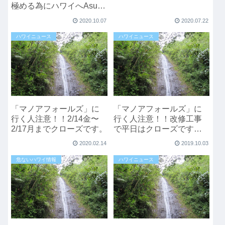
極める為にハワイへAsumi
さんのハワイ生活（マリ
2020.10.07
2020.07.22
ファナやヘンプ情報も発
信中）
ハワイニュース
ハワイニュース
「マノアフォールズ」に
「マノアフォールズ」に
行く人注意！！2/14金〜
行く人注意！！改修工事
2/17月までクローズです。
で平日はクローズです。
10月1日から
2020.02.14
2019.10.03
危ないハワイ情報
ハワイニュース