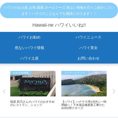
ハワイのお土産,お得,最新,ホールフーズ,危ない情報を日々ご紹介してい
ます！ハワイのことなんでも相談にのります！！
Hawaii-ne ハワイいいね!!
ハワイお勧め
ハワイニュース
危ないハワイ情報
ハワイ美女
ハワイ土産
お問い合わせ
おすすめ情報
アクティビティー
危
セ
指原 莉乃さんのハワイのおすすめ
【ハワイ】ハナウマ湾が8月に一時
【
と
のレストラン、ショップ
閉鎖へ！下水道設備更新工事のた
イ
罰金
め9日間クローズ
落 
（