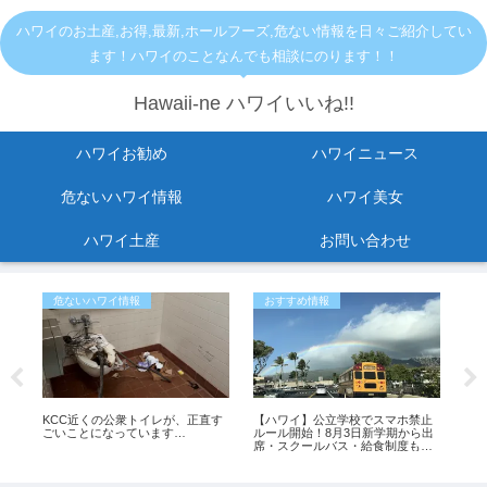
ハワイのお土産,お得,最新,ホールフーズ,危ない情報を日々ご紹介してい
ます！ハワイのことなんでも相談にのります！！
Hawaii-ne ハワイいいね!!
ハワイお勧め
ハワイニュース
危ないハワイ情報
ハワイ美女
ハワイ土産
お問い合わせ
危ないハワイ情報
おすすめ情報
お
KCC近くの公衆トイレが、正直す
【ハワイ】公立学校でスマホ禁止
【2
転
ごいことになっています…
ルール開始！8月3日新学期から出
セー
救助
席・スクールバス・給食制度も変
イ
更
ス