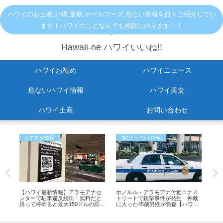
ハワイのお土産,お得,最新,ホールフーズ,危ない情報を日々ご紹介してい
ます！ハワイのことなんでも相談にのります！！
Hawaii-ne ハワイいいね!!
ハワイお勧め
ハワイニュース
危ないハワイ情報
ハワイ美女
ハワイ土産
お問い合わせ
おすすめ情報
危ないハワイ情報
お
る
【ハワイ最新情報】アラモアナセ
ホノルル・アラモアナ付近コナス
【
ンターで駐車違反続出！無料だと
トリートで銃撃事件が発生 仲裁
「A
思って停めると最大150ドルの罰金
に入った45歳男性が負傷【ハワイ
い
も
最新ニュース】