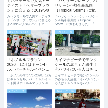
カハラモールで人気アー
「ハリケーンレーン」ハ
ティスト「ヘザーブラウ
リケーン->熱帯暴風雨
ン」に会えるよ2019/6/8
（Tropical Storm）に変わ
りました。
カハラモールで人気アーティス
「ハリケーンレーン」ハリケー
ト「ヘザーブラウン」に会える
ン->熱帯暴風雨（Tropical
よ2019/6/8人気のハワイアーテ
Storm）に変わりました。「ハ
ィスト「ヘザーブラン」に6月8
リケーンレーン」が勢力を弱
日（土）2PM-4PMにカハラモー
め、ハリケーンから熱帯暴風雨
新型コロナウイルス
ハワイニュース
ルで会えます。購入したヘザー
（Tropical Storm）に変わりま
ブランの絵にサインをもらうい
した。ワイキキのビーチでは泳
い機会になりますね。サイン
いでいる人もいるよう...
付...
「ホノルルマラソン
カイマナビーチでモンク
2020」12月はキャンセ
シールの赤ちゃん誕生！
ル、バーチャルイベント
今ハワイにいる人はチャ
開催
ンスかも
「ホノルルマラソン2020」12月
カイマナビーチでモンクシール
はキャンセル、バーチャルイベ
の赤ちゃん誕生！今ハワイにい
ント開催ホノルルマラソン2020
る人はチャンスかもハワイ・オ
の12月開催のキャンセルが発表
アフ島の人気スポット、カイマ
されました。ライブイベントは
ナビーチから嬉しいニュースで
ハワイニュース
危ないハワイ情報
キャンセルになり延期開催が検
す！2026年5月3日の日没時、15
討されています。2020年12月バ
歳の母アザラシ「カイウィ
ーチャルイベントが計画され...
（Kaiwi）」が無事に赤ちゃんを
出産し...