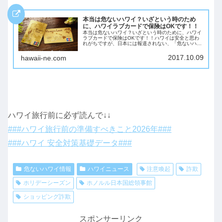
本当は危ないハワイ？いざという時のため
に、ハワイラブカードで保険はOKです！！
本当は危ないハワイ？いざという時のために、ハワイ
ラブカードで保険はOKです！！ハワイは安全と思わ
れがちですが、日本には報道されない、「危ないハワ
イ」は色々あります。旅行者の方は、いざという時の
ために保険は絶対入っておいたほうがいいです。ハ
2017.10.09
hawaii-ne.com
ワ...
ハワイ旅行前に必ず読んで↓↓
###ハワイ旅行前の準備すべきこと2026年###
###ハワイ 安全対策基礎データ###
危ないハワイ情報
ハワイニュース
注意喚起
詐欺
ホリデーシーズン
ホノルル日本国総領事館
ショッピング詐欺
スポンサーリンク