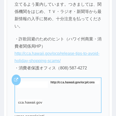
立てるよう案内しています。つきましては、
関
係機関をはじめ、ＴＶ・ラジオ・新聞等から最
新情報の入手に努
め、十分注意を払ってくださ
い。
・詐欺回避のためのヒント（ハワイ州商業・消
費者関係局HP）
http://cca.hawaii.gov/ocp/rele
ase-tips-to-avoid-
holiday-shop
ping-scams/
・消費者保護オフィス（808) 587-4272
http://cca.hawaii.gov/ocp/cons
cca.hawaii.gov