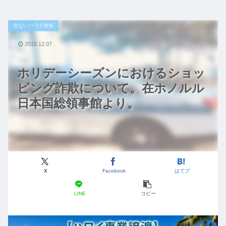
危ないハワイ情報
2018.12.07
ホリデーシーズンにおけるショッ
ピング詐欺について。在ホノルル
日本国総領事館より。
X
Facebook
はてブ
LINE
コピー