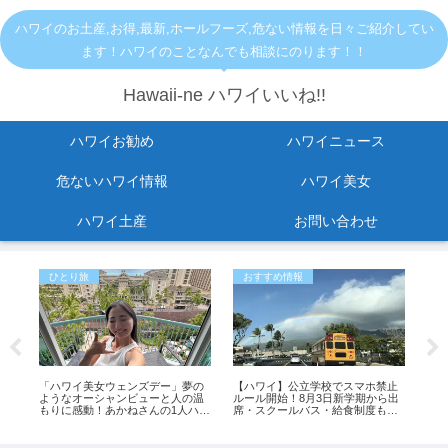
ハワイのお土産,お得,最新,ホールフーズ,危ない情報を日々ご紹介してい
ます！ハワイのことなんでも相談にのります！！
Hawaii-ne ハワイいいね!!
ハワイお勧め
ハワイニュース
危ないハワイ情報
ハワイ美女
ハワイ土産
お問い合わせ
ひとり旅
おすすめ情報
危
イム
「ハワイ美女ウェンズデー」夢の
【ハワイ】公立学校でスマホ禁止
【
ハワ
ようなオーシャンビューと人の温
ルール開始！8月3日新学期から出
イ
ン
もりに感動！あかねさんの1人ハワ
席・スクールバス・給食制度も変
落 
イ滞在記
更
（