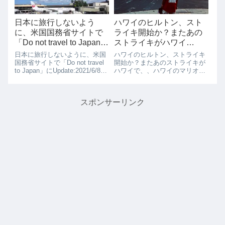
日本に旅行しないよう
ハワイのヒルトン、スト
に、米国国務省サイトで
ライキ開始か？またあの
「Do not travel to Japan」
ストライキがハワイ
に、6/8 「Reconsider
で、、
日本に旅行しないように、米国
ハワイのヒルトン、ストライキ
Travel」に改訂
国務省サイトで「Do not travel
開始か？またあのストライキが
to Japan」にUpdate:2021/6/8米
ハワイで、、ハワイのマリオッ
国務省が、日本の渡航情報を6/8
ト系列でストライキが2018年10
に改訂しました。 危険レベル１
月11月にありましたが、次はヒ
つ引き下げました。 Japan -
ルトンハワイアンビレッジでス
スポンサーリンク
Level 3: ...
トライキが開始されるかもしれ
ません。ヒルトンハワイアンビ
レッジの...