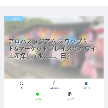
おすすめ情報
2024.03.21
アロハスタジアム スワップミー
ト&マーケットプレイスでハワイ
土産探し（水、土、日）
X
Facebook
はてブ
LINE
コピー