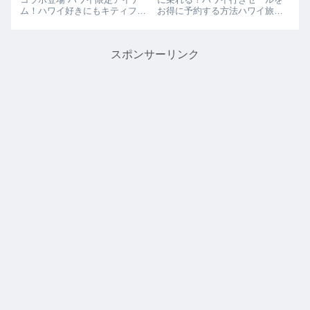
ム！ハワイ好きにもキティファ
お得に予約する方法ハワイ旅行
ンにもたまらないコラボが登場
を計画中の方へのおすすめ情報
ですALOHA Collection × Hello
です。JALグループの
Kitty（アロハコレクション × ハ
LCC「ZIPAIR」が期間限定のサ
スポンサーリンク
ロ...
マーセールを開催しています。
さらに、JALマイルをZIPA...