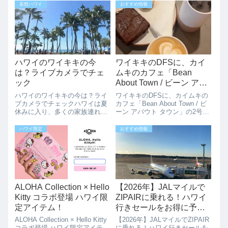
リーサービスを始めましたが、
です。スパムむすびの日限定
妄想ハワイ
おすすめ情報
そのデリバリーの初回15ドルオ
で、L&L Hawaiiで無料でスパム
フクーポンが登場しています。
むすびがもらえます。無料むす
インターネットで、オーダーし
びの方法はこ...
て、家に持ってき...
ハワイのワイキキの今
ワイキキのDFSに、カイ
は？ライブカメラでチェ
ムキのカフェ「Bean
ック
About Town / ビーン アバ
ウト タウン」の2号店
ハワイのワイキキの今は？ライ
ワイキキのDFSに、カイムキの
ブカメラでチェックハワイは夏
カフェ「Bean About Town / ビ
休みに入り、多くの家族連れや
ーン アバウト タウン」の2号店
旅行者で賑わっています。最近
再オープンしたワイキキのTギ
は天気も良く、特にワイキキビ
ャラリアの中にオープンしてい
ハワイ限定
おすすめ情報
ーチ多くの人で賑わっていま
る、Bean About Townカフェ。
す。そんなワイキキビーチの今
Bean About Townは2...
が、以下のサイトからワイキキ
のリアルタイムの状...
ALOHA Collection × Hello
【2026年】JALマイルで
Kitty コラボ登場 ハワイ限
ZIPAIRに乗れる！ハワイ
定アイテム！
行きセールをお得に予約
する方法
ALOHA Collection × Hello Kitty
【2026年】JALマイルでZIPAIR
コラボ登場 ハワイ限定アイテ
に乗れる！ハワイ行きセールを