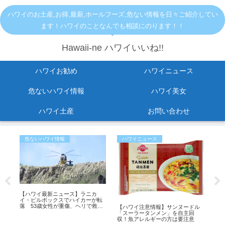
ハワイのお土産,お得,最新,ホールフーズ,危ない情報を日々ご紹介してい
ます！ハワイのことなんでも相談にのります！！
Hawaii-ne ハワイいいね!!
ハワイお勧め
ハワイニュース
危ないハワイ情報
ハワイ美女
ハワイ土産
お問い合わせ
危ないハワイ情報
ハワイニュース
お
セ
【ハワイ最新ニュース】ラニカ
【2
と
イ・ピルボックスでハイカーが転
セー
罰金
落 53歳女性が重傷、ヘリで救助
イ
【ハワイ注意情報】サンヌードル
（動画あり）
ス
「スーラータンメン」を自主回
収！魚アレルギーの方は要注意