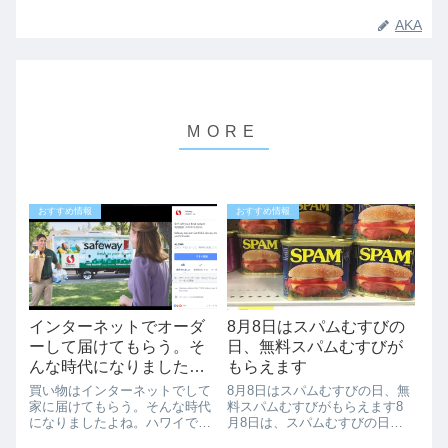
AKA
おすすめ情報
おすすめ情報
インターネットでオーダ
8月8日はスパムむすびの
ーして届けてもらう。そ
日、無料スパムむすびが
んな時代になりました。
もらえます
ハワイセーフウェイのデ
買い物はインターネットでして
8月8日はスパムむすびの日、無
リバリーサービス、初回
家に届けてもらう。そんな時代
料スパムむすびがもらえます8
になりましたよね。ハワイで
月8日は、スパムむすびの日
15ドルＯＦＦのスペシャ
も、先日セーフウェイがデリバ
（National SPAM Musubi Day）
ルクーポン情報です。