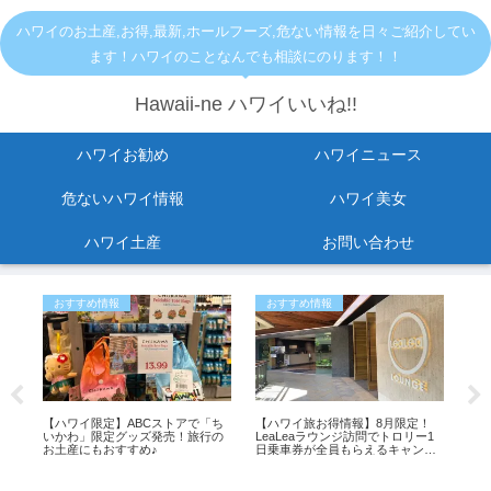
ハワイのお土産,お得,最新,ホールフーズ,危ない情報を日々ご紹介してい
ます！ハワイのことなんでも相談にのります！！
Hawaii-ne ハワイいいね!!
ハワイお勧め
ハワイニュース
危ないハワイ情報
ハワイ美女
ハワイ土産
お問い合わせ
おすすめ情報
おすすめ情報
ハ
【ハワイ限定】ABCストアで「ち
【ハワイ旅お得情報】8月限定！
【ハ
いかわ」限定グッズ発売！旅行の
LeaLeaラウンジ訪問でトロリー1
ー
お土産にもおすすめ♪
日乗車券が全員もらえるキャンペ
味
ル
ーン開催中
シ