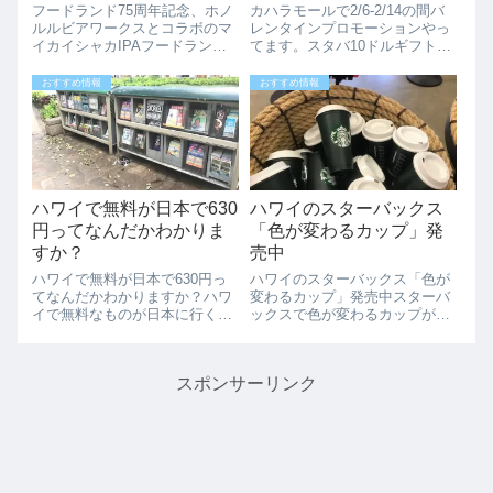
ャカIPA
フードランド75周年記念、ホノ
カハラモールで2/6-2/14の間バ
ルルビアワークスとコラボのマ
レンタインプロモーションやっ
イカイシャカIPAフードランド
てます。スタバ10ドルギフトカ
が75周年アニバーサリーです。
ードをゲット！！2/6-2/14の
そのアニバーサリー商品とし
間、カハラモールで100ドル以
おすすめ情報
おすすめ情報
て、ホノルルビアワークスとマ
上お買い物で10ドルのスタバギ
イカイのコラボのビール「マイ
フトカードのプレゼントを実施
カイシャカIPA」が販売されて
中です。この期間にカハラ...
います。シ...
ハワイで無料が日本で630
ハワイのスターバックス
円ってなんだかわかりま
「色が変わるカップ」発
すか？
売中
ハワイで無料が日本で630円っ
ハワイのスターバックス「色が
てなんだかわかりますか？ハワ
変わるカップ」発売中スターバ
イで無料なものが日本に行くと
ックスで色が変わるカップが発
630円になるものって何か知っ
売中です。こちらは16ozサイズ
ていますか？ハワイには、街角
で1つ4ドルです。はじめは黒い
に無料ペーパーがいっぱいあり
色ですが、温かい飲み物を入れ
スポンサーリンク
ますが、この無料ペーパーが日
ると色が変わるというカップで
本に行くとなんと630円になる
す。「Color Changing C...
んです。こ...