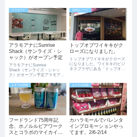
アラモアナ
頑張れハワイ
アラモアナにSunrise
トップオブワイキキがク
Shack（サンライズ・シ
ローズになりました。
ャック）がオープン予定
トップオブワイキキがクローズ
になりました。ワイキキのビジ
アラモアナにSunrise
ネスプラザにある「トップオブ
Shack（サンライズ・シャッ
ワイキキ」（ハワイで１つしか
ク）がオープン予定アラモアナ
ない回転式展望レストラン）と
の１Fのマカイマーケットフー
ワードにあるViaggio Honoluluが
ドコートに、ノースショアの小
おすすめ情報
おすすめ情報
新型コロナウイルスの影響でク
さなスタンドから人気店になっ
ローズになりました。（SK...
た「Sunrise Shack（サンライ
ズ・シャック）」、が2022年...
フードランド75周年記
カハラモールでバレンタ
念、ホノルルビアワーク
インプロモーションやっ
スとコラボのマイカイシ
てます。2/6-2/14