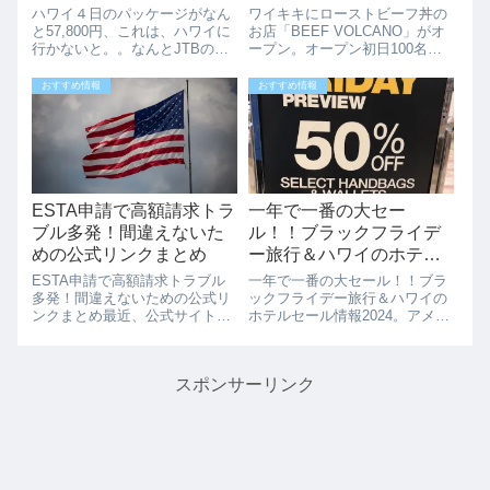
と。。
ン。オープン初日100名様
ハワイ４日のパッケージがなん
ワイキキにローストビーフ丼の
無料
と57,800円、これは、ハワイに
お店「BEEF VOLCANO」がオ
行かないと。。なんとJTBのホ
ープン。オープン初日100名様
テル付き４日が57,800円から。
無料ワイキキにテイクアウトの
これは安すぎないですか？さら
ローストビーフ丼のお店
おすすめ情報
おすすめ情報
に、JTBクジラバス・トロリー
「BEEF VOLCANO」が12/18に
に滞在中乗り放題なんて嬉しす
オープンします。なんとオープ
ぎ。ホテルは、ワイキキサン
ン初日12/18は先着10...
ド...
ESTA申請で高額請求トラ
一年で一番の大セー
ブル多発！間違えないた
ル！！ブラックフライデ
めの公式リンクまとめ
ー旅行＆ハワイのホテル
セール情報2024。
ESTA申請で高額請求トラブル
一年で一番の大セール！！ブラ
多発！間違えないための公式リ
ックフライデー旅行＆ハワイの
ンクまとめ最近、公式サイトじ
ホテルセール情報2024。アメリ
ゃないページからESTAを申請
カで、1年で1番の大安売りの日
して、高額な料金を請求された
「ブラックフライデー」が近づ
という話をよく耳にします。ア
いてきました。ブラックフライ
スポンサーリンク
メリカ大使館ビザ課も注意喚起
デー（英語: Black Friday）と
しています：#ESTA を申請予定
は、アメリカ合衆国の感謝...
の皆さ...