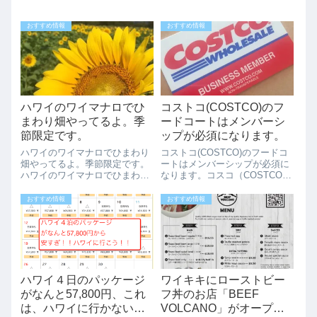
おすすめ情報
おすすめ情報
ハワイのワイマナロでひ
コストコ(COSTCO)のフ
まわり畑やってるよ。季
ードコートはメンバーシ
節限定です。
ップが必須になります。
ハワイのワイマナロでひまわり
コストコ(COSTCO)のフードコ
畑やってるよ。季節限定です。
ートはメンバーシップが必須に
ハワイのワイマナロでひまわり
なります。コスコ（COSTCO）
畑が季節限定でオープンしてい
のフードコートが好きな人は多
ます。ひまわり好きな人はもち
いともいます。なんといっても
おすすめ情報
おすすめ情報
ろん、インスタ映えしたい写真
安いコスコのフードコートの食
を撮りたい人も是非行ってみて
べ物たち、ホットドック＆ジュ
欲しい場所です。季節限定（7
ースで1.5ドル。物価の高いハワ
月4日から14日...
イ...
ハワイ４日のパッケージ
ワイキキにローストビー
がなんと57,800円、これ
フ丼のお店「BEEF
は、ハワイに行かない
VOLCANO」がオープ