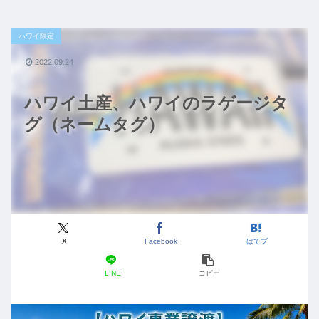
ハワイ限定
2022.09.24
ハワイ土産、ハワイのラゲージタ
グ（ネームタグ）
X
Facebook
はてブ
LINE
コピー