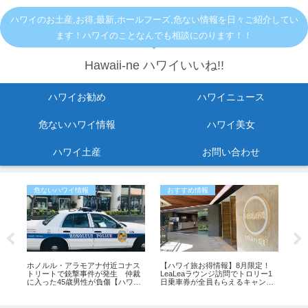
ハワイのお土産,お得,最新,ホールフーズ,危ない情報を日々ご紹介してい
ます！ハワイのことなんでも相談にのります！！
Hawaii-ne ハワイいいね!!
ハワイお勧め
ハワイニュース
危ないハワイ情報
ハワイ美女
ハワイ土産
お問い合わせ
危ないハワイ情報
おすすめ情報
ひ
ノ
ホノルル・アラモアナ付近コナス
【ハワイ旅お得情報】8月限定！
「
い
トリートで銃撃事件が発生 仲裁
LeaLeaラウンジ訪問でトロリー1
よ
」
に入った45歳男性が負傷【ハワイ
日乗車券が全員もらえるキャンペ
も
最新ニュース】
ーン開催中
イ