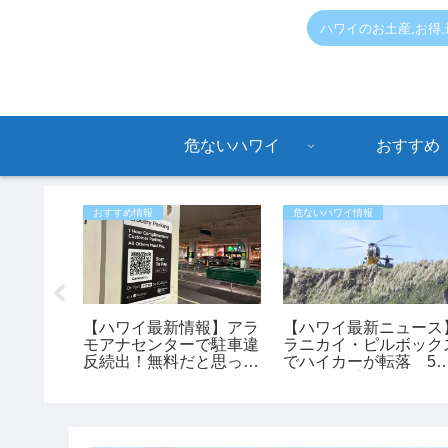
ハワイのお土産,お得
危ないハワイ
おすすめ
おすすめ情報
危ないハワイ情報
渡】即営
【ハワイ最新情報】アラ
【ハワイ最新ニュース
PUCラ
モアナセンターで駐車違
ラニカイ・ピルボック
・SNS
反続出！無料だと思って
でハイカーが転落 53
ートツア
停めると最大150ドルの
歳女性が重傷、ヘリで
罰金も
助（動画あり）