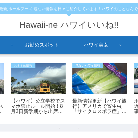
,最新,ホールフーズ,危ない情報を日々ご紹介しています！ハワイのことなん
Hawaii-ne ハワイいいね!!
お勧めスポット
ハワイ美女
おすすめ情報
危ないハワイ情報
】
【ハワイ】公立学校でス
最新情報更新【ハワイ旅
ス
マホ禁止ルール開始！8
行】アメリカで寄生虫
月3日新学期から出席・
「サイクロスポラ症」が
救
スクールバス・給食制度
過去最大規模の流行 レ
も変更
タスが感染源の可能性も