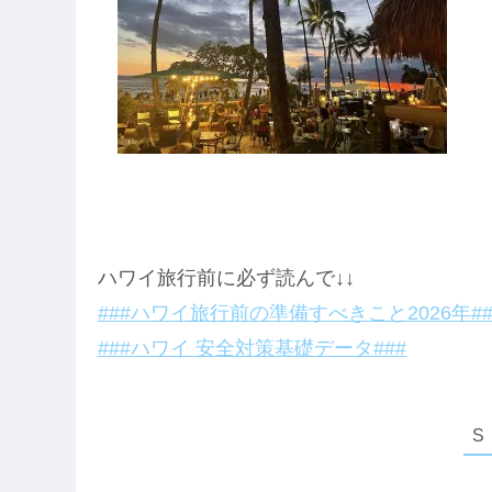
ハワイ旅行前に必ず読んで↓↓
###ハワイ旅行前の準備すべきこと2026年##
###ハワイ 安全対策基礎データ###