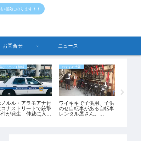
でも相談にのります！！
お問合せ
ニュース
危ないハワイ情報
おすすめ情報
おすすめ情
ホノルル・アラモアナ付
ワイキキで子供用、子供
指原 莉
近コナストリートで銃撃
のせ自転車がある自転車
のおす
事件が発生 仲裁に入っ
レンタル屋さん。
ン、シ
た45歳男性が負傷【ハ
「bikeadelic」
ワイ最新ニュース】