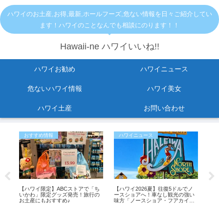
ハワイのお土産,お得,最新,ホールフーズ,危ない情報を日々ご紹介してい
ます！ハワイのことなんでも相談にのります！！
Hawaii-ne ハワイいいね!!
ハワイお勧め
ハワイニュース
危ないハワイ情報
ハワイ美女
ハワイ土産
お問い合わせ
おすすめ情報
ハワイニュース
お
転
【ハワイ限定】ABCストアで「ち
【ハワイ2026夏】往復5ドルでノ
人気
。
いかわ」限定グッズ発売！旅行の
ースショアへ！車なし観光の強い
店舗
お土産にもおすすめ♪
味方「ノースショア・フアカイ」
シャトルが運行開始！