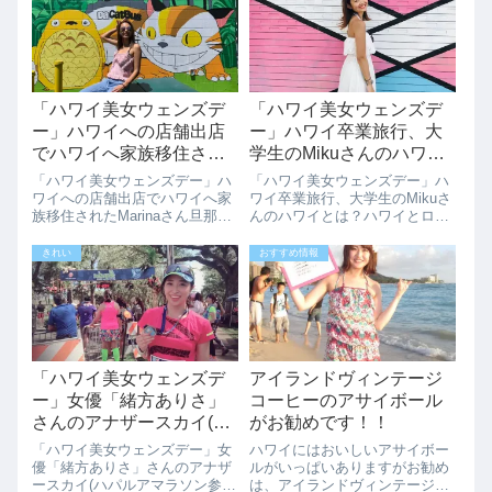
「ハワイ美女ウェンズデ
「ハワイ美女ウェンズデ
ー」ハワイへの店舗出店
ー」ハワイ卒業旅行、大
でハワイへ家族移住され
学生のMikuさんのハワイ
たMarinaさん
とは？
「ハワイ美女ウェンズデー」ハ
「ハワイ美女ウェンズデー」ハ
ワイへの店舗出店でハワイへ家
ワイ卒業旅行、大学生のMikuさ
族移住されたMarinaさん旦那さ
んのハワイとは？ハワイとロス
んがハワイにラーメン屋さんを
へお友達卒業旅行へ、大阪で大
出店するために家族でハワイに
学生(今年卒業)している21歳の
きれい
おすすめ情報
移住されたというMarinaさんの
Mikuさん。「今回のハワイはロ
ハワイ生活をインタビューさせ
スに行った後にハワイに行きま
ていただきました。旦那さんが
した。旅行会社のパックでロス
ホノ...
から...
「ハワイ美女ウェンズデ
アイランドヴィンテージ
ー」女優「緒方ありさ」
コーヒーのアサイボール
さんのアナザースカイ(ハ
がお勧めです！！
パルアマラソン参加)
「ハワイ美女ウェンズデー」女
ハワイにはおいしいアサイボー
優「緒方ありさ」さんのアナザ
ルがいっぱいありますがお勧め
ースカイ(ハパルアマラソン参
は、アイランドヴィンテージコ