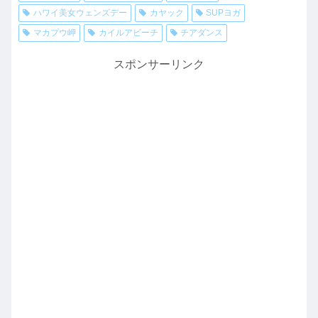
ハワイ美女ウェンズデー
カヤック
SUPヨガ
マカプウ岬
カイルアビーチ
チアダンス
スポンサーリンク