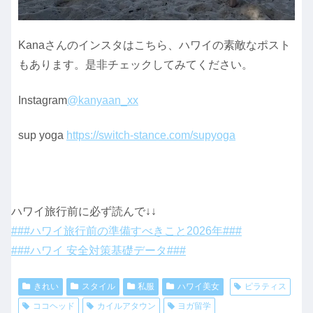
Kanaさんのインスタはこちら、ハワイの素敵なポスト
もあります。是非チェックしてみてください。
Instagram
@kanyaan_xx
sup yoga
https://switch-stance.com/supyoga
ハワイ旅行前に必ず読んで↓↓
###ハワイ旅行前の準備すべきこと2026年###
###ハワイ 安全対策基礎データ###
きれい
スタイル
私服
ハワイ美女
ピラティス
ココヘッド
カイルアタウン
ヨガ留学