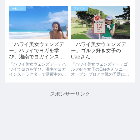
加)舞台をはじめ、ドラマ・CM
ーヒーのアサイボールです。み
などに出演さている女優「緒方
てください。このおいしそうな
かわいい
スタイル
ありさ」さんのアナザースカイ
アサイボール。ワイキキのアイ
「ハワイ」。ハパルアマラソン
ランドヴィンテージコーヒーは
を走った今回の15回目のハワイ
いつも込んでいるので、私はい
旅行をインタ...
つもコオリナに行...
「ハワイ美女ウェンズデ
「ハワイ美女ウェンズデ
ー」ハワイでヨガを学
ー」ゴルフ好き女子の
び、湘南でヨガインスト
Caeさん
ラクターで活躍中のShiori
「ハワイ美女ウェンズデー」ハ
「ハワイ美女ウェンズデー」ゴ
さんのハワイとは
ワイでヨガを学び、湘南でヨガ
ルフ好き女子のCaeさんソニー
インストラクターで活躍中の
オープン プロアマ戦の予選にご
Shioriさんのハワイとは大好き
主人が出場する為にハワイにい
なハワイでヨガを学び、日本の
らっしゃった、東京在住のゴル
湘南でフリーランスヨガインス
フ好き女子のCaeさん。ゴルフ
スポンサーリンク
トラクターとして活躍中の
女子のハワイ滞在をインタビュ
Shioriさんのハワイ生活をイン
ーさせていただきました。ハワ
タビューさ...
イのどこが...