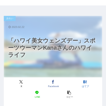
きれい
2023.02.22
「ハワイ美女ウェンズデー」スポ
ーツウーマンKanaさんのハワイ
ライフ
X
Facebook
はてブ
LINE
コピー