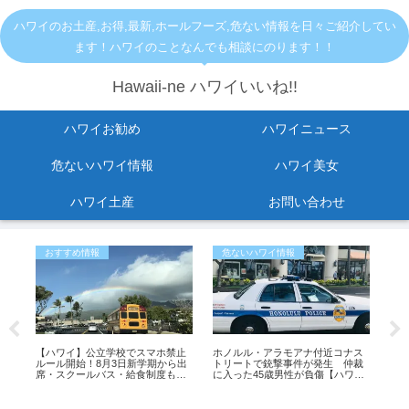
ハワイのお土産,お得,最新,ホールフーズ,危ない情報を日々ご紹介してい
ます！ハワイのことなんでも相談にのります！！
Hawaii-ne ハワイいいね!!
ハワイお勧め
ハワイニュース
危ないハワイ情報
ハワイ美女
ハワイ土産
お問い合わせ
おすすめ情報
危ないハワイ情報
危
【ハワイ】公立学校でスマホ禁止
ホノルル・アラモアナ付近コナス
最
転
ルール開始！8月3日新学期から出
トリートで銃撃事件が発生 仲裁
リ
救助
席・スクールバス・給食制度も変
に入った45歳男性が負傷【ハワイ
症
更
最新ニュース】
ス