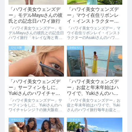
「ハワイ美女ウェンズデ
「ハワイ美女ウェンズデ
ー」モデルMayuさんの彼
ー」マウイ在住リボンレ
氏との記念日ハワイ旅行
イ・インストラクターの
Asakiさんのハワイライフ
「ハワイ美女ウェンズデー」モ
「ハワイ美女ウェンズデー」マ
デルMayuさんの彼氏との記念日
ウイ在住リボンレイ・インスト
ハワイ旅行「キレイな海と青い
ラクターのAsakiさんのハワイ
空と自然が大好き」というモデ
ライフマウイ島でハワイアンリ
ルのMayuʕ•ᴥ•ʔ♡さん。「今回
ボンレイ・インストラクターを
ひとり旅
かわいい
ギリギリでやっと決まった旅行
されているAsakiさんにマウイ
でしたそれまでBaliやCebu、
ライフをインタビューさせてい
Guam…どこにしよう。。...
ただきました。Asakiさんは以
前オ...
「ハワイ美女ウェンズデ
「ハワイ美女ウェンズデ
ー」サーフィンをしに、
ー」お盆と年末年始はハ
Yukiさんのハワイチャレ
ワイで、Yukiさんのハワ
ンジ？の旅
イ旅行
「ハワイ美女ウェンズデー」サ
「ハワイ美女ウェンズデー」お
ーフィンをしに、Yukiさんのハ
盆と年末年始はハワイで、Yuki
ワイチャレンジ？の旅大阪在住
さんのハワイ旅行毎年お盆と年
32歳、中学1年生と小学6年生の
末年始はハワイで過ごされる
娘を持つシングルマザーハワイ
Yukiさんにハワイライフをイン
かわいい
スタイル
には今回で4度目の旅行です。
タビューさせていただきまし
今回のハワイ旅の目的は最近始
た。東京港区でフラワーアレン