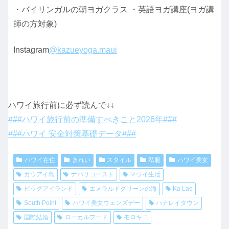
・バイリンガルの朝ヨガクラス ・英語ヨガ講座(ヨガ講
師の方対象)
Instagram
@kazueyoga.maui
ハワイ旅行前に必ず読んで↓↓
###ハワイ旅行前の準備すべきこと2026年###
###ハワイ 安全対策基礎データ###
ハワイ在住
きれい
スタイル
私服
ハワイ美女
カウアイ島
ナパリコースト
マウイ生活
ビッグアイランド
エメラルドグリーンの海
Ka Lae
South Point
ハワイ美女ウェンズデー
ハナレイタウン
国際結婚
ローカルフード
モロキニ