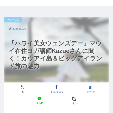
ハワイ在住
2025.09.10
「ハワイ美女ウェンズデー」マウ
イ在住ヨガ講師Kazueさんに聞
く！カウアイ島＆ビッグアイラン
ド旅の魅力
X
Facebook
はてブ
LINE
コピー