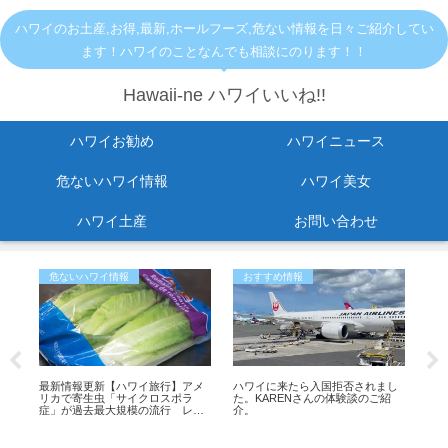
ハワイのお土産,お得,最新,ホールフーズ,危ない情報を日々ご紹介してい
ます！ハワイのことなんでも相談にのります！！
Hawaii-ne ハワイいいね!!
ハワイお勧め
ハワイニュース
危ないハワイ情報
ハワイ美女
ハワイ土産
お問い合わせ
危ないハワイ情報
おすすめ情報
お
イム
最新情報更新【ハワイ旅行】アメ
ハワイに来たら入国拒否されまし
人気
ハワ
リカで寄生虫「サイクロスポラ
た。KARENさんの体験談のご紹
店舗
ン
症」が過去最大規模の流行 レタ
介。
スが感染源の可能性も