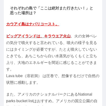
それぞれの島で「ここは絶対また行きたい！」と
思った場所は？
カウアイ島はナパリコースト。
ビッグアイランドは、キラウエア火山
。火の女神ペレ
の気分で噴火すると言われている、噴火の様子を見る
にはタイミングが必要ですが、たとえ噴火していない
ときでも、あちこちから白い水蒸気がもくもくと立ち
上り、大地のエネルギーを間近に感じることができま
す。
Lava tube（溶岩洞） は圧巻で、想像するだけで自然の
状態に感動します。
また、アメリカのナショナルパークにあるNational
parks bucket listはおすすめ。アメリカの国立公園の自