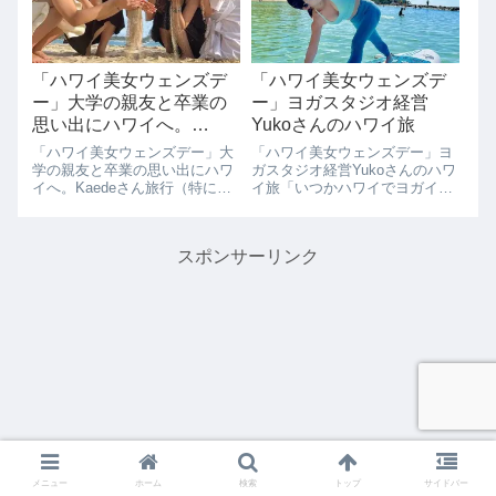
めたサーフィンをサーフィンの
ジメントのサロンを主宰してい
聖地ノー...
ますハワイが...
「ハワイ美女ウェンズデ
「ハワイ美女ウェンズデ
ー」大学の親友と卒業の
ー」ヨガスタジオ経営
思い出にハワイへ。
Yukoさんのハワイ旅
Kaedeさん
「ハワイ美女ウェンズデー」大
「ハワイ美女ウェンズデー」ヨ
学の親友と卒業の思い出にハワ
ガスタジオ経営Yukoさんのハワ
イへ。Kaedeさん旅行（特にリ
イ旅「いつかハワイでヨガイベ
ゾート地）とショッピングが大
ントをしたい。」ヨガスタジオ
好きな、神戸の大学に通う大学
経営をされているYukoさんのハ
4年生のおしゃれなKaedeさん。
ワイ旅行をインタビューさせて
スポンサーリンク
来年の3月に卒業しちゃうの
いただきました。恵比寿でヨガ
で、大学の思い出を作りにと大
スタジオを経営しています。ポ
学の友達...
ジティブ...
メニュー
ホーム
検索
トップ
サイドバー