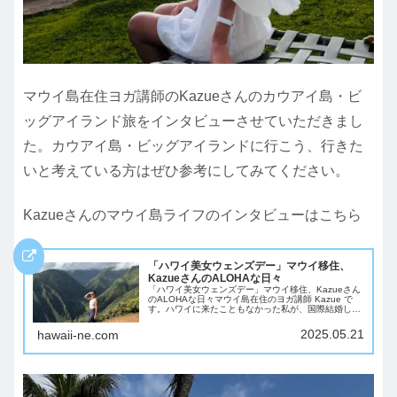
マウイ島在住ヨガ講師のKazueさんのカウアイ島・ビ
ッグアイランド旅をインタビューさせていただきまし
た。カウアイ島・ビッグアイランドに行こう、行きた
いと考えている方はぜひ参考にしてみてください。
Kazueさんのマウイ島ライフのインタビューはこちら
「ハワイ美女ウェンズデー」マウイ移住、
KazueさんのALOHAな日々
「ハワイ美女ウェンズデー」マウイ移住、Kazueさん
のALOHAな日々マウイ島在住のヨガ講師 Kazue で
す。ハワイに来たこともなかった私が、国際結婚し
て、マウイ生活スタート！今ではマウイで過ごす時間
が増えるほどマウイが大好き。アメリカ人...
2025.05.21
hawaii-ne.com