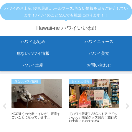
ハワイのお土産,お得,最新,ホールフーズ,危ない情報を日々ご紹介してい
ます！ハワイのことなんでも相談にのります！！
Hawaii-ne ハワイいいね!!
ハワイお勧め
ハワイニュース
危ないハワイ情報
ハワイ美女
ハワイ土産
お問い合わせ
危ないハワイ情報
おすすめ情報
ハ
転
KCC近くの公衆トイレが、正直す
【ハワイ限定】ABCストアで「ち
。
ごいことになっています…
いかわ」限定グッズ発売！旅行の
お土産にもおすすめ♪
【
「
収