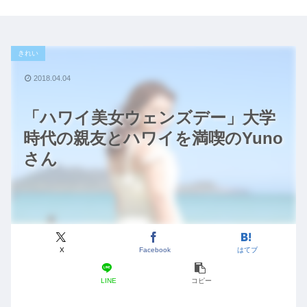
きれい
2018.04.04
「ハワイ美女ウェンズデー」大学
時代の親友とハワイを満喫のYuno
さん
X
Facebook
はてブ
LINE
コピー