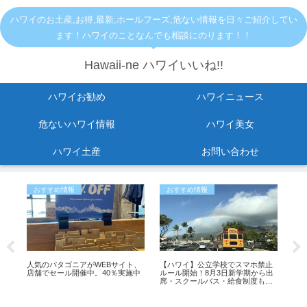
ハワイのお土産,お得,最新,ホールフーズ,危ない情報を日々ご紹介してい
ます！ハワイのことなんでも相談にのります！！
Hawaii-ne ハワイいいね!!
ハワイお勧め
ハワイニュース
危ないハワイ情報
ハワイ美女
ハワイ土産
お問い合わせ
おすすめ情報
おすすめ情報
お
転
人気のパタゴニアがWEBサイト、
【ハワイ】公立学校でスマホ禁止
【ハ
。
店舗でセール開催中。40％実施中
ルール開始！8月3日新学期から出
い
席・スクールバス・給食制度も変
お土
更