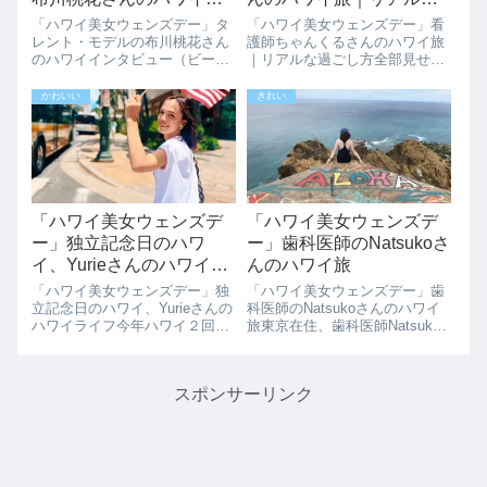
ンタビュー
過ごし方全部見せます
「ハワイ美女ウェンズデー」タ
「ハワイ美女ウェンズデー」看
レント・モデルの布川桃花さん
護師ちゃんくるさんのハワイ旅
のハワイインタビュー（ビーチ
｜リアルな過ごし方全部見せま
でポテトチップス⛱ この時まさ
すこんにちは♪ちゃんくるとい
に絶賛日焼け中😨😨）ファッシ
います！普段は東京で看護師を
かわいい
きれい
ョン、ブライダル、ショーや広
していてTikTokで看護師の日常
告などのモデルもこなし、バラ
を投稿したりInstagramでファッ
エティ番組などでのタレント活
ションを投稿してます！1.今...
動をされている...
「ハワイ美女ウェンズデ
「ハワイ美女ウェンズデ
ー」独立記念日のハワ
ー」歯科医師のNatsukoさ
イ、Yurieさんのハワイラ
んのハワイ旅
イフ
「ハワイ美女ウェンズデー」独
「ハワイ美女ウェンズデー」歯
立記念日のハワイ、Yurieさんの
科医師のNatsukoさんのハワイ
ハワイライフ今年ハワイ２回目
旅東京在住、歯科医師Natsuko
のYurieさんに１回目に続きイン
さんにハワイ旅をインタビュー
タビューさせていただきまし
させていただきました。小学生
た。1回目のインタビューはこ
の頃から父、母、妹、私の4人
スポンサーリンク
ちら。はじめまして、yurieで
で家族旅行で毎年1〜2回は定期
す！ 横浜で人材紹介会社に勤
的に来ています。ハワイのどこ
務...
が...