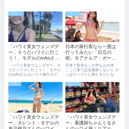
かわいい
スタイル
「ハワイ美女ウェンズデ
日本の旅行客なら一度は
ー」そうだハワイに行こ
行ってみたい「日立の
う！、モデルのmAoさん
樹」モアナルア・ガーデ
のハワイ旅行
ン。この木なんの木は絶
「ハワイ美女ウェンズデー」そ
日本で有名なこの木なんの木、
対行きた観光スポットで
うだハワイに行こう！、モデル
ここに来て記念撮影しないと や
のmAoさんのハワイ旅行モデル
っぱりハワイに来たきがしない
す。
としてご活躍されているmAoさ
と言う人も多いのではないでし
んのハワイ旅行をインタビュー
ょうか？ワイキキから車で20分
きれい
かわいい
させていただきました。「そう
ほどの距離にある、モアナル
だハワイに行こう！」と思いハ
ア・ガーデンで、日立の樹と一
ワイ旅行へ、mAoさんのハワイ
緒に記念撮影はハワイ来た初め
旅行とは？...
ての観光客なら...
「ハワイ美女ウェンズデ
「ハワイ美女ウェンズデ
ー」タレント・モデルの
ー」看護師ちゃんくるさ
布川桃花さんのハワイイ
んのハワイ旅｜リアルな