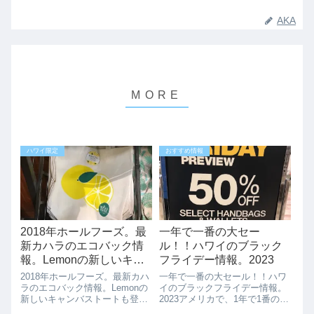
AKA
ハワイ限定
おすすめ情報
2018年ホールフーズ。最
一年で一番の大セー
新カハラのエコバック情
ル！！ハワイのブラック
報。Lemonの新しいキャ
フライデー情報。2023
ンバストートも登場して
2018年ホールフーズ。最新カハ
一年で一番の大セール！！ハワ
ます。
ラのエコバック情報。Lemonの
イのブラックフライデー情報。
新しいキャンバストートも登場
2023アメリカで、1年で1番の大
してます。カハラはの最新エコ
安売りの日「ブラックフライデ