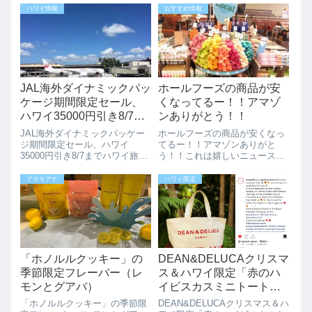
バック情報はこちらです。お店
ー」が近づいてきました。アメ
ハワイ情報
おすすめ情報
に入って左側がエコバックコー
リカ合では感謝祭（サンクスギ
ナーになります。定番のホール
ビングデー）（11月の第4木曜
フーズのエコバック、クーラー
日2023/11/23）の翌日（20...
バックな...
JAL海外ダイナミックパッ
ホールフーズの商品が安
ケージ期間限定セール、
くなってるー！！アマゾ
ハワイ35000円引き8/7ま
ンありがとう！！
で
JAL海外ダイナミックパッケー
ホールフーズの商品が安くなっ
ジ期間限定セール、ハワイ
てるー！！アマゾンありがと
35000円引き8/7までハワイ旅行
う！！これは嬉しいニュースで
検討しませんか？ジャルパック
す。Amazonがホールフーズを
が海外ツアーの期間限定タイム
買収したのは、衝撃的なニュー
アラモアナ
ハワイ限定
セール開始しています。JAL海
スでしたが、その後、なんと
外ダイナミックパッケージで
Whole Foodsでは商品の値下げ
は、8月7日（水）までの”期間限
が起きているんですって。ホー
定”で...
ルフー...
「ホノルルクッキー」の
DEAN&DELUCAクリスマ
季節限定フレーバー（レ
ス＆ハワイ限定「赤のハ
モンとグアバ）
イビスカスミニトート」2
日限定400個
「ホノルルクッキー」の季節限
DEAN&DELUCAクリスマス＆ハ