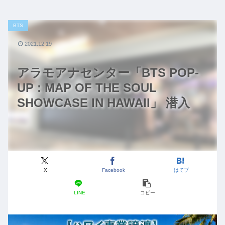
BTS
2021.12.19
アラモアナセンター「BTS POP-
UP : MAP OF THE SOUL
SHOWCASE IN HAWAII」 潜入
X
Facebook
はてブ
LINE
コピー