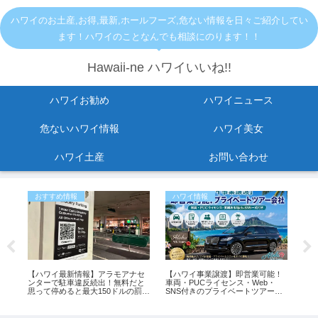
ハワイのお土産,お得,最新,ホールフーズ,危ない情報を日々ご紹介してい
ます！ハワイのことなんでも相談にのります！！
Hawaii-ne ハワイいいね!!
ハワイお勧め
ハワイニュース
危ないハワイ情報
ハワイ美女
ハワイ土産
お問い合わせ
おすすめ情報
ハワイ情報
危
し
【ハワイ最新情報】アラモアナセ
【ハワイ事業譲渡】即営業可能！
ホ
紹
ンターで駐車違反続出！無料だと
車両・PUCライセンス・Web・
ト
思って停めると最大150ドルの罰金
SNS付きのプライベートツアー会
に入
も
社
最