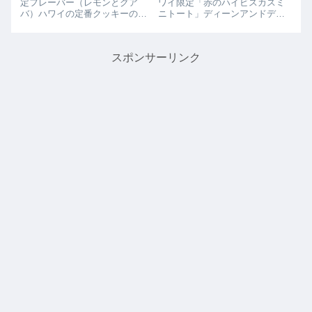
定フレーバー（レモンとグア
ワイ限定「赤のハイビスカスミ
バ）ハワイの定番クッキーのホ
ニトート」ディーンアンドデル
ノルルクッキーから夏限定のレ
ーカのクリスマス＆ハワイ限定
モンフレーバーが6/1より発売中
の「赤のハイビスカスミニトー
です。プレーンの「レモン」と
ト」がクリスマスイブ（12/24
スポンサーリンク
ホワイト・チョコレートをつき
火）とクリスマス（12/25水）限
の「ホワイト・チョコレート・
定で発売されるようです。購...
レモン」 の２...