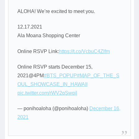
ALOHA! We’re excited to meet you.
12.17.2021
Ala Moana Shopping Center
Online RSVP Link:
https://t.co/VcbuC4Zlfm
Online RSVP starts December 15,
2021@4PM
#BTS_POPUP
#MAP_OF_THE_S
OUL_SHOWCASE_IN_HAWAII
pic.twitter.com/rWV2qSwqil
— ponihoaloha (@ponihoaloha)
December 16,
2021