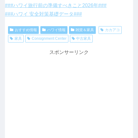
###ハワイ旅行前の準備すべきこと2026年###
###ハワイ 安全対策基礎データ###
おすすめ情報
ハワイ情報
雑貨＆家具
カカアコ
家具
Consignment Center
中古家具
スポンサーリンク