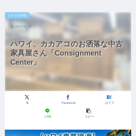
おすすめ情報
2022.01.28
ハワイ、カカアコのお洒落な中古
家具屋さん「Consignment
Center」
X
Facebook
はてブ
LINE
コピー