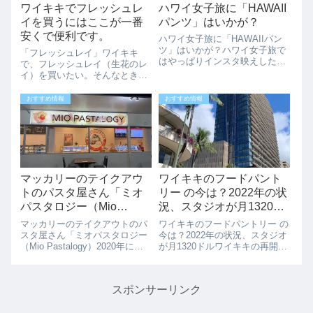
ワイキキでフレッシュレ
ハワイ女子旅に「HAWAII
イを買うにはここが一番
パンツ」はいかが？
安くで便利です。
ハワイ女子旅に「HAWAIIパン
ツ」はいかが？ハワイ女子旅で
「フレッシュレイ」ワイキキ
はやっぱりインスタ映えした写
で、フレッシュレイ（生花のレ
真が撮りたい。そんなあなたに
イ）を買いたい。そんなときは
コテコテですが、「HAWAIIパ
どうしていますか？ハワイで
ンツ」はどうでしょうか？こん
は、お友達の誕生日会、卒業
おすすめ情報
おすすめ情報
な感じでインスタ映えする写真
式、久々にあった友人に、など
を撮ってみてください。ハワイ
など色々なケースで感謝の気持
パンツ ...
ちを込めレイを送ります。ワイ
キキで、急にフレッシュ...
マッカリーのテイクアウ
ワイキキのフードパント
トのパスタ屋さん「ミオ
リー の今は？2022年の状
パスタロジー（Mio
況、スタジオが月1320ド
Pastalogy）」
ル
マッカリーのテイクアウトのパ
ワイキキのフードパントリー の
スタ屋さん「ミオパスタロジー
今は？2022年の状況、スタジオ
（Mio Pastalogy）2020年にオ
が月1320ドルワイキキの再開発
ープンした、マッカリー（マッ
は順調に進んでいます。フード
カリー通りのベレタニア通りと
パントリーの跡地の2022年2月
ヤング通りの間）にある、テイ
の今こんな感じで、建物はかな
スポンサーリンク
クアウト専門のパスタ屋さん
り出来上がってきました。以前
「ミオパスタロジー（Mio P...
のフードパントリー2020年1...