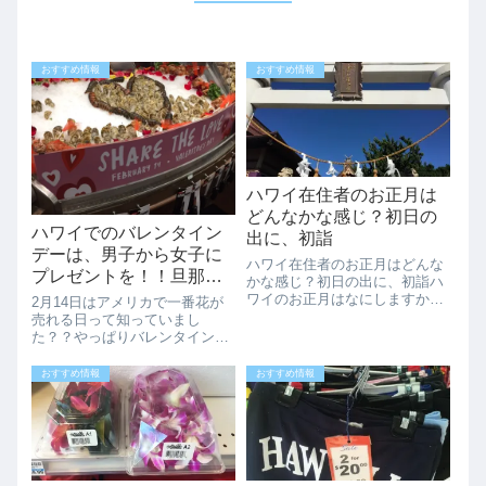
おすすめ情報
おすすめ情報
ハワイ在住者のお正月は
どんなかな感じ？初日の
ハワイでのバレンタイン
出に、初詣
デーは、男子から女子に
ハワイ在住者のお正月はどんな
プレゼントを！！旦那さ
かな感じ？初日の出に、初詣ハ
ん、彼氏、お父さんは是
ワイのお正月はなにしますか？
2月14日はアメリカで一番花が
ハワイ在住者のお正月の過ごし
非ハワイにいるならプレ
売れる日って知っていまし
方は、とっても日本的なんです
た？？やっぱりバレンタインデ
ゼントを！！
よ。旅行者の方も、お正月にハ
ーはいいですね。アメリカで
ワイにいたら、ハワイ在住者の
は、男性から女性に花束を贈る
おすすめ情報
おすすめ情報
正月の過ごし方をして見るのも
のが習慣なんです。ハワイに旅
楽しいですよ。や...
行で来れれている旦那さん、彼
氏、お父さんの男性の皆様は是
非明日は、彼女、奥さ...