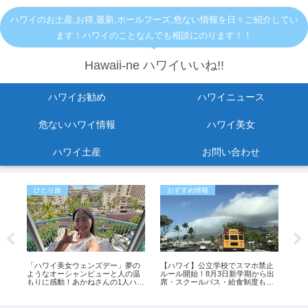
ハワイのお土産,お得,最新,ホールフーズ,危ない情報を日々ご紹介してい
ます！ハワイのことなんでも相談にのります！！
Hawaii-ne ハワイいいね!!
ハワイお勧め
ハワイニュース
危ないハワイ情報
ハワイ美女
ハワイ土産
お問い合わせ
ひとり旅
おすすめ情報
お
メ
「ハワイ美女ウェンズデー」夢の
【ハワイ】公立学校でスマホ禁止
ハ
ようなオーシャンビューと人の温
ルール開始！8月3日新学期から出
た。
タ
もりに感動！あかねさんの1人ハワ
席・スクールバス・給食制度も変
介
イ滞在記
更